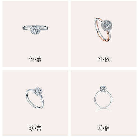
倾•慕
唯•依
珍•言
爱•侣