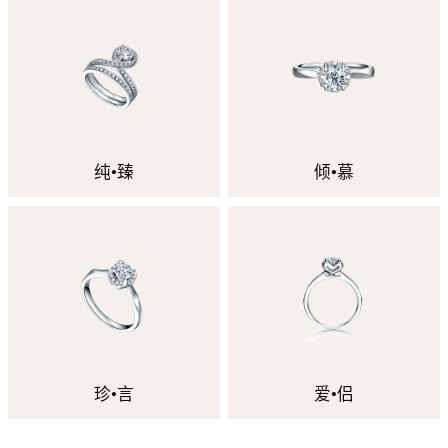
纯•臻
倾•慕
珍•言
爱•侣