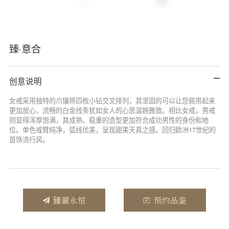
臻·意合
创意说明
女戒采用独特的爪镶将四枚小钻交叉排列，其坚固的可以让您佩带起来
更加放心，流畅的白金线条犹如女人的心思温婉雅致。相比女戒，男戒
则显得浑厚饱满，其成熟、稳重的造型更加符合成功男性的身份和地
位。单色戒臂纯净，弧线优美，呈现甜美天真之感。回归欧洲17世纪的
首饰流行风。
臻藏永恒
预约品鉴