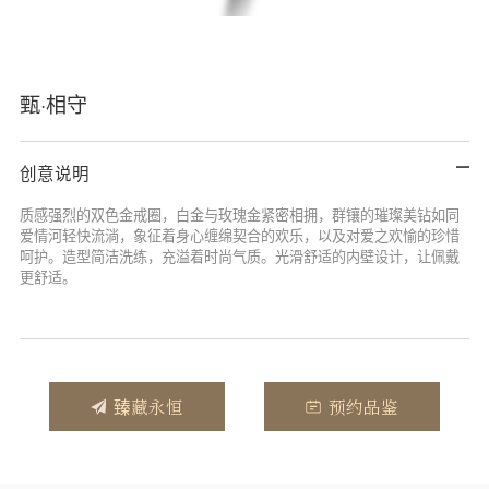
甄·相守
创意说明
质感强烈的双色金戒圈，白金与玫瑰金紧密相拥，群镶的璀璨美钻如同
爱情河轻快流淌，象征着身心缠绵契合的欢乐，以及对爱之欢愉的珍惜
呵护。造型简洁洗练，充溢着时尚气质。光滑舒适的内壁设计，让佩戴
更舒适。
臻藏永恒
预约品鉴