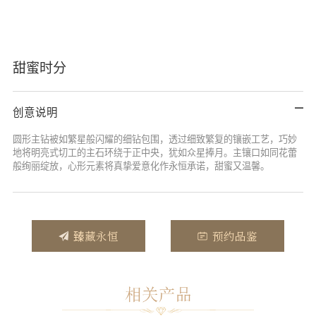
甜蜜时分
创意说明
圆形主钻被如繁星般闪耀的细钻包围，透过细致繁复的镶嵌工艺，巧妙
地将明亮式切工的主石环绕于正中央，犹如众星捧月。主镶口如同花蕾
般绚丽绽放，心形元素将真挚爱意化作永恒承诺，甜蜜又温馨。
臻藏永恒
预约品鉴