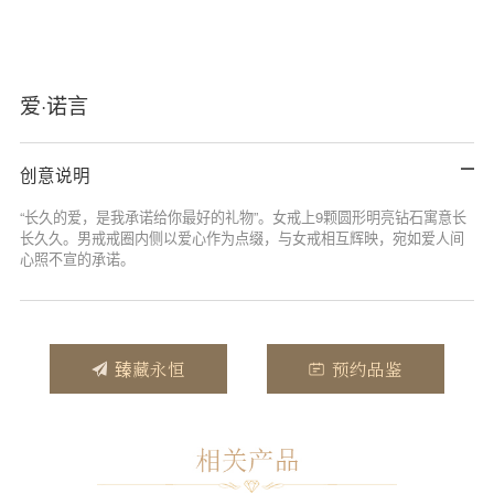
爱·诺言
创意说明
“长久的爱，是我承诺给你最好的礼物”。女戒上9颗圆形明亮钻石寓意长
长久久。男戒戒圈内侧以爱心作为点缀，与女戒相互辉映，宛如爱人间
心照不宣的承诺。
臻藏永恒
预约品鉴