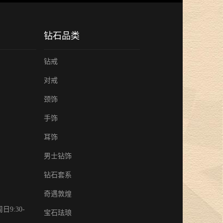
钻石品类
钻戒
对戒
颈饰
手饰
耳饰
男士钻饰
钻石套系
奇遇敦煌
9:30-
宝石珐琅