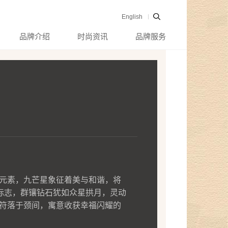
English
品牌介绍
时尚资讯
品牌服务
元素，九芒星象征着美与和谐，将
满标志，群镶钻石犹如众星拱月，
灵动
符落于颈间，寓意收获幸福闪耀的