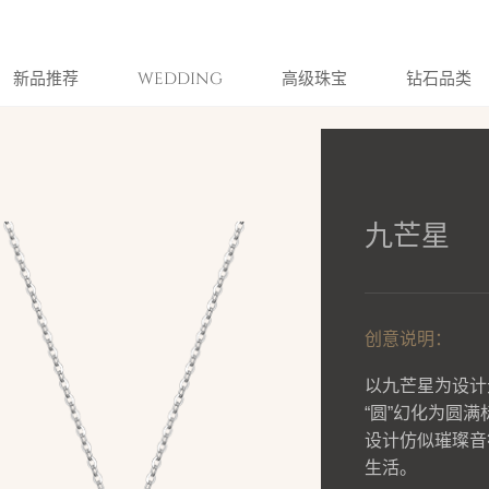
新品推荐
WEDDING
高级珠宝
钻石品类
九芒星
创意说明：
以九芒星为设计
“圆”幻化为圆
设计仿似璀璨音
生活。