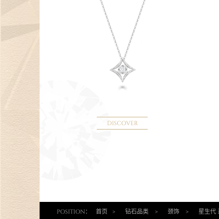
DISCOVER
POSITION：
首页
>
钻石品类
>
颈饰
>
星生代