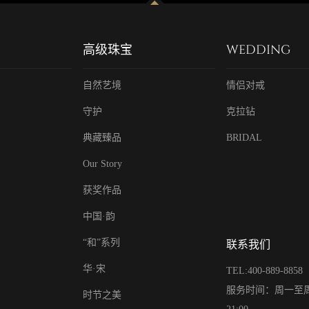
高级珠宝
WEDDING
自然艺境
情侣对戒
守护
克拉钻
典藏臻品
BRIDAL
Our Story
获奖作品
中国·韵
“和”系列
联系我们
华·宋
TEL:400-889-8858
服务时间：周一至周日
时节之美