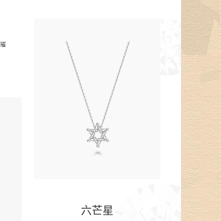
的璀
。
六芒星