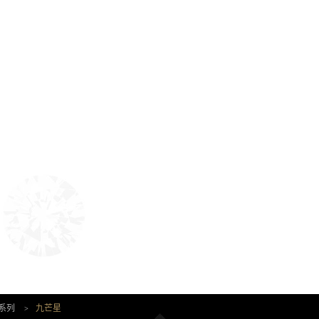
 系列
>
九芒星