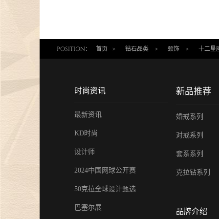
POSITION：
首页
>
钻石品类
>
颈饰
>
十二星座 
时尚资讯
新品推荐
最新资讯
婚戒系列
KD时尚
对戒系列
设计师
套系系列
2024中国网球公开赛
克拉钻系列
50克拉全球设计甄选
巴塞尔展
品牌介绍