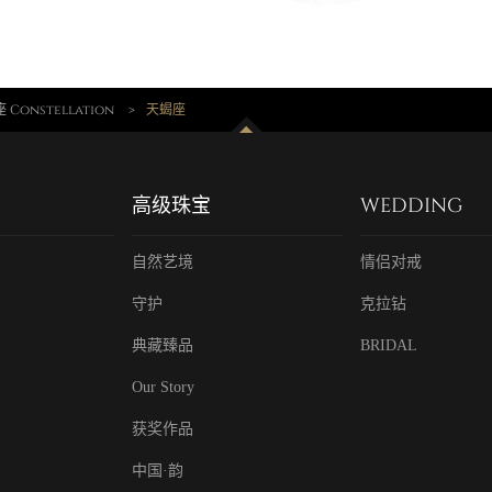
Constellation
>
天蝎座
高级珠宝
WEDDING
自然艺境
情侣对戒
守护
克拉钻
典藏臻品
BRIDAL
Our Story
获奖作品
中国·韵