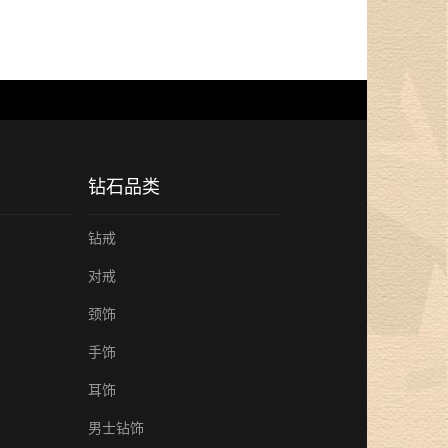
钻石品类
钻戒
对戒
颈饰
手饰
耳饰
男士钻饰