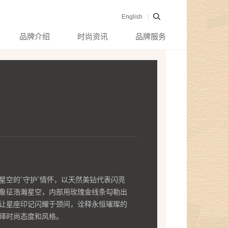
English
品牌介绍
时尚资讯
品牌服务
星空的“守护”情怀，以天然美钻代表闪亮
象征浩瀚星空，内部用玫瑰金线条勾勒出
让星座印记闪耀于颈间，诠释永恒璀璨的
绎时尚态度和风格。