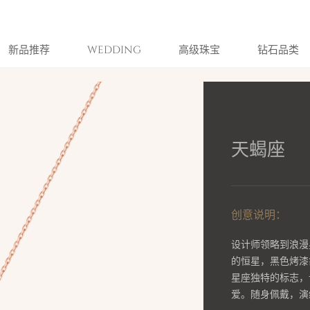
新品推荐
WEDDING
高级珠宝
钻石品类
天蝎座
创意说明：
设计师领略到浪漫
的恒星，黑色烤漆
星座独特的标志，
爱。随身佩戴，演