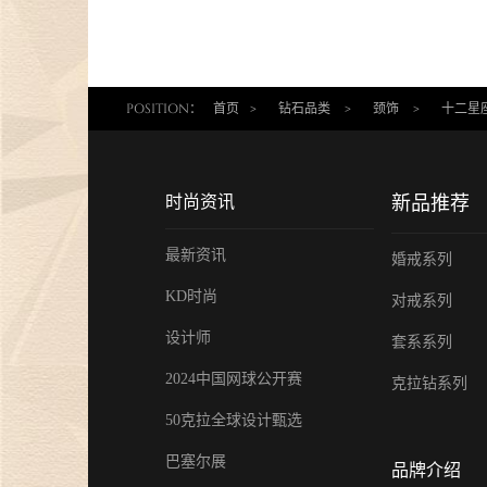
POSITION：
首页
>
钻石品类
>
颈饰
>
十二星座 
时尚资讯
新品推荐
最新资讯
婚戒系列
KD时尚
对戒系列
设计师
套系系列
2024中国网球公开赛
克拉钻系列
50克拉全球设计甄选
巴塞尔展
品牌介绍