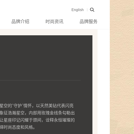
English
品牌介绍
时尚资讯
品牌服务
星空的“守护”情怀，以天然美钻代表闪亮
象征浩瀚星空，内部用玫瑰金线条勾勒出
让星座印记闪耀于颈间，诠释永恒璀璨的
绎时尚态度和风格。