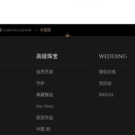
Constellation
>
水瓶座
高级珠宝
WEDDING
自然艺境
情侣对戒
守护
克拉钻
典藏臻品
BRIDAL
Our Story
获奖作品
中国·韵