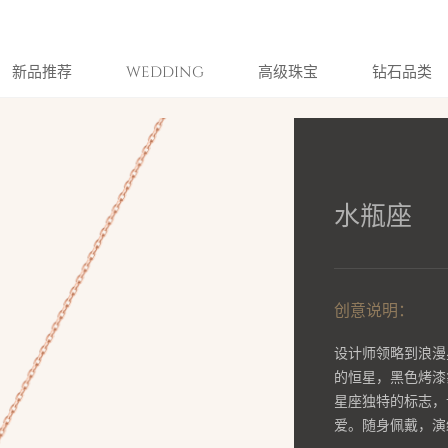
新品推荐
WEDDING
高级珠宝
钻石品类
水瓶座
创意说明：
设计师领略到浪漫
的恒星，黑色烤漆
星座独特的标志，
爱。随身佩戴，演