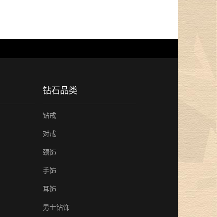
钻石品类
钻戒
对戒
颈饰
手饰
耳饰
男士钻饰