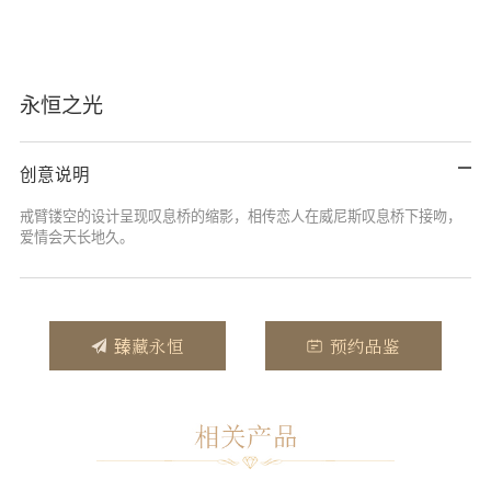
永恒之光
创意说明
戒臂镂空的设计呈现叹息桥的缩影，相传恋人在威尼斯叹息桥下接吻，
爱情会天长地久。
臻藏永恒
预约品鉴