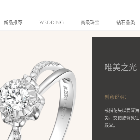
新品推荐
WEDDING
高级珠宝
钻石品类
唯美之光
创意说明：
戒指花头以爱琴海
尖，交错戒臂象征
殿堂。