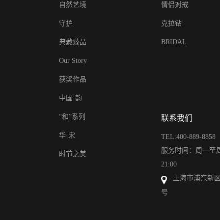
自然艺境
情侣对戒
守护
克拉钻
典藏臻品
BRIDAL
Our Story
获奖作品
中国·韵
“和”系列
联系我们
华·宋
TEL:400-889-8858
服务时间：周一至周日
时节之美
21:00
: 上海市浦东新区
号