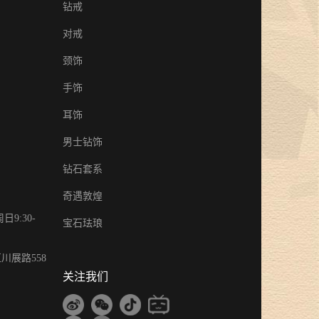
钻戒
对戒
颈饰
手饰
耳饰
男士钻饰
钻石套系
奇遇敦煌
9:30-
宝石珐琅
川展路558
关注我们