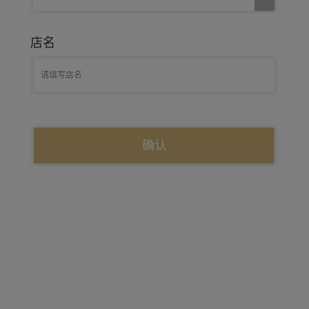
店名
确认
Baselworld
Latest News
Contact Us
Copyright 2020 .All right reserved
沪公网安备 31011502003948号
沪ICP备11008681号