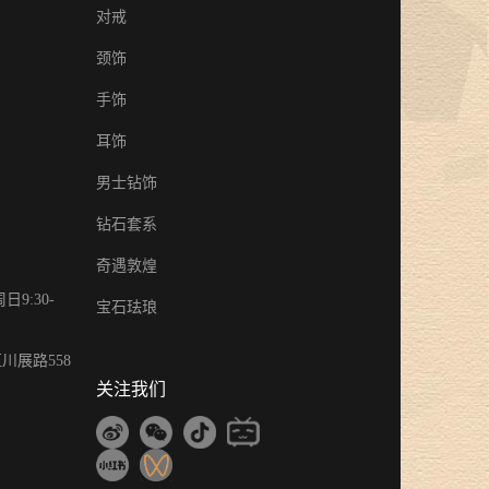
对戒
颈饰
手饰
耳饰
男士钻饰
钻石套系
奇遇敦煌
9:30-
宝石珐琅
川展路558
关注我们