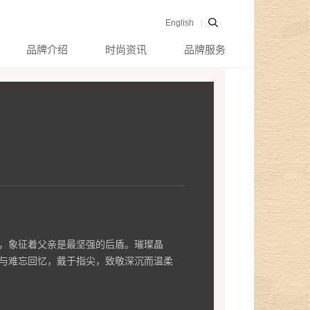
English
品牌介绍
时尚资讯
品牌服务
，象征着父亲是最坚强的后盾。璀璨晶
与难忘回忆，戴于指尖，致敬深沉而温柔