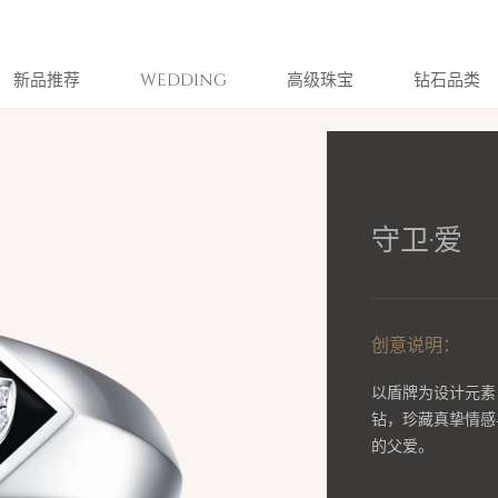
新品推荐
WEDDING
高级珠宝
钻石品类
守卫·爱
创意说明：
以盾牌为设计元素
钻，珍藏真挚情感
的父爱。