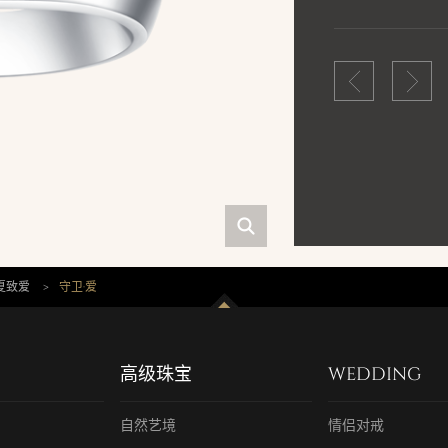
夏致爱
>
守卫·爱
高级珠宝
WEDDING
自然艺境
情侣对戒