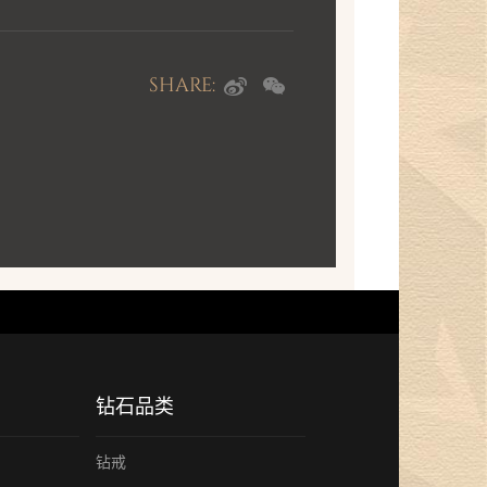
SHARE:
钻石品类
钻戒