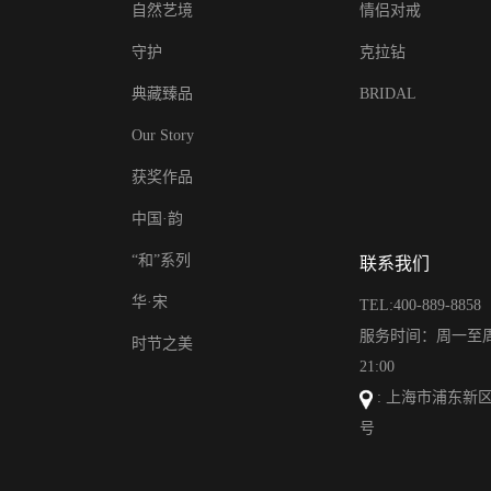
自然艺境
情侣对戒
守护
克拉钻
典藏臻品
BRIDAL
Our Story
获奖作品
中国·韵
“和”系列
联系我们
华·宋
TEL:400-889-8858
服务时间：周一至周日
时节之美
21:00
: 上海市浦东新区
号