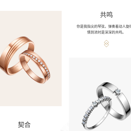
共鸣
你是我指尖的琴弦，弹奏着动人旋
情到浓时是深深的共鸣。
契合