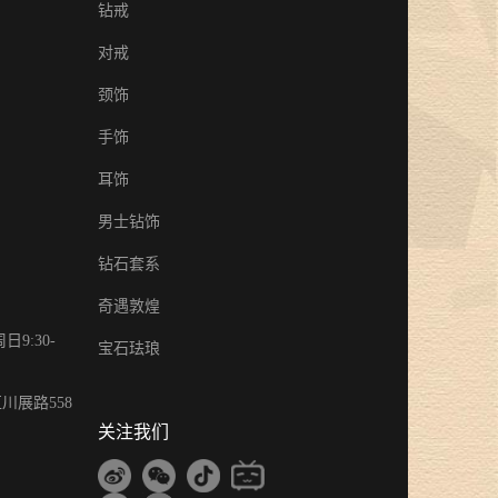
钻戒
对戒
颈饰
手饰
耳饰
男士钻饰
钻石套系
奇遇敦煌
9:30-
宝石珐琅
川展路558
关注我们