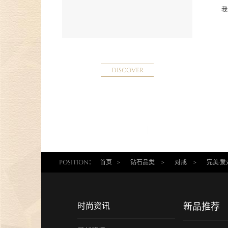
我
DISCOVER
POSITION：
首页
>
钻石品类
>
对戒
>
完美·
时尚资讯
新品推荐