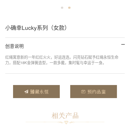
小确幸Lucky系列（女款）
创意说明
红绳寓意新的一年红红火火，好运连连。闪亮钻石赋予红绳永恒生命
力，搭配18K金弹簧造型，一款多戴，集时髦与幸运于一身。
臻藏永恒
预约品鉴