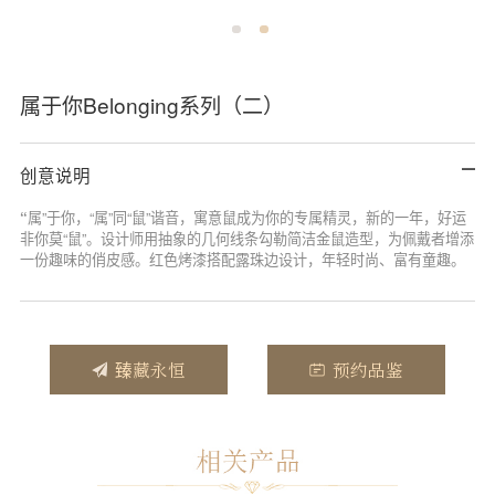
属于你Belonging系列（二）
创意说明
“
属”于你，“属”同“鼠”谐音，寓意鼠成为你的专属精灵，新的一年，好运
非你莫“鼠”。设计师用抽象的几何线条勾勒简洁金鼠造型，为佩戴者增添
一份趣味的俏皮感。红色烤漆搭配露珠边设计，年轻时尚、富有童趣。
臻藏永恒
预约品鉴