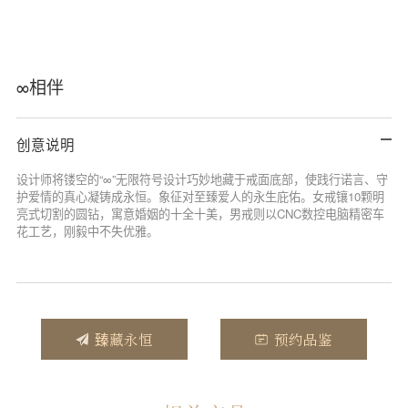
∞相伴
创意说明
设计师将镂空的“∞”无限符号设计巧妙地藏于戒面底部，使践行诺言、守
护爱情的真心凝铸成永恒。象征对至臻爱人的永生庇佑。女戒镶10颗明
亮式切割的圆钻，寓意婚姻的十全十美，男戒则以CNC数控电脑精密车
花工艺，刚毅中不失优雅。
臻藏永恒
预约品鉴