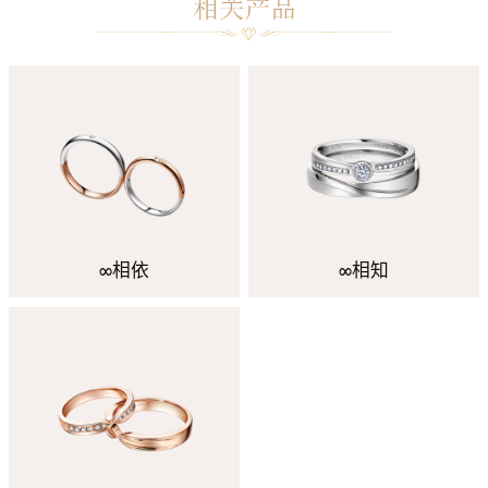
∞相依
∞相知