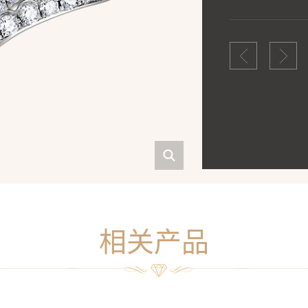
彩夺目的头冠，倾
主戒与副戒可根据
相关产品