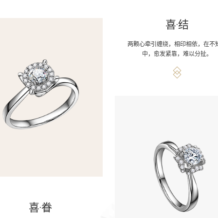
喜·结
两颗心牵引缠绕，相印相依，在不
中，愈发紧靠，难以分扯。
喜·眷