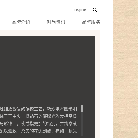
English
品牌介绍
时尚资讯
品牌服务
过细致繁复的镶嵌工艺，巧妙地将圆形明
绕于正中央，将钻石的璀璨光彩发挥至极
角形镶口，使戒指更加的特别，并寓意爱
配以雅致、柔美的花边副戒，宛如一顶光