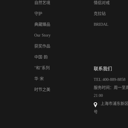
自然艺境
情侣对戒
守护
克拉钻
典藏臻品
BRIDAL
Our Story
获奖作品
中国·韵
“和”系列
联系我们
华·宋
TEL:400-889-8858
服务时间：周一至周日
时节之美
21:00
: 上海市浦东新区
号