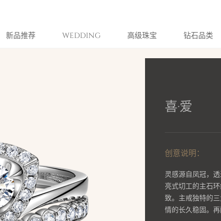
新品推荐
WEDDING
高级珠宝
钻石品类
喜·爱
创意说明：
灵感源自凤冠，透
亮式切工的主石环
致。主戒独特的三
情的长久稳固。再