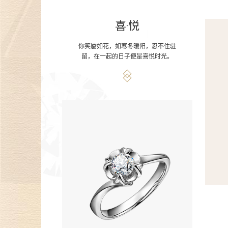
喜·悦
你笑靥如花，如寒冬暖阳，忍不住驻
留，在一起的日子便是喜悦时光。