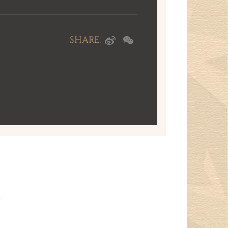
注爱的心意打造满溢幸福的珍贵信物。
需要分开佩戴，亦可合二为一佩戴。
SHARE: