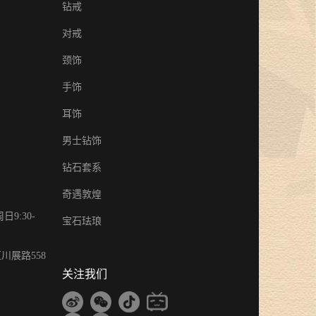
钻戒
对戒
颈饰
手饰
耳饰
男士钻饰
钻石套系
奇遇敦煌
9:30-
宝石珐琅
川展路558
关注我们