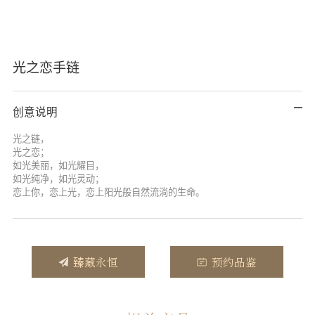
光之恋手链
创意说明
光之链，
光之恋；
如光美丽，如光耀目，
如光纯净，如光灵动；
恋上你，恋上光，恋上阳光般自然流淌的生命。
臻藏永恒
预约品鉴