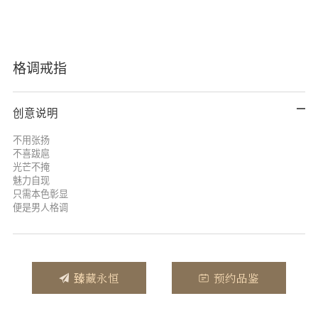
格调戒指
创意说明
不用张扬
不喜跋扈
光芒不掩
魅力自现
只需本色彰显
便是男人格调
臻藏永恒
预约品鉴