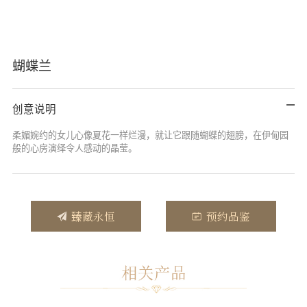
蝴蝶兰
创意说明
柔媚婉约的女儿心像夏花一样烂漫，就让它跟随蝴蝶的翅膀，在伊甸园
般的心房演绎令人感动的晶莹。
臻藏永恒
预约品鉴