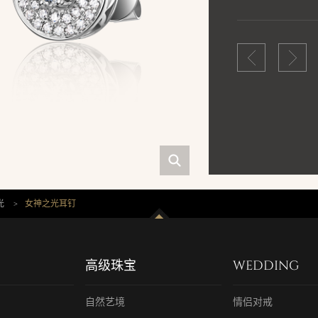
美结合，整套作品
光
>
女神之光耳钉
高级珠宝
WEDDING
自然艺境
情侣对戒