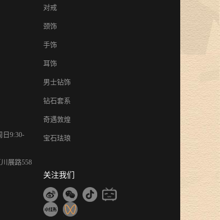
对戒
颈饰
手饰
耳饰
男士钻饰
钻石套系
奇遇敦煌
9:30-
宝石珐琅
川展路558
关注我们