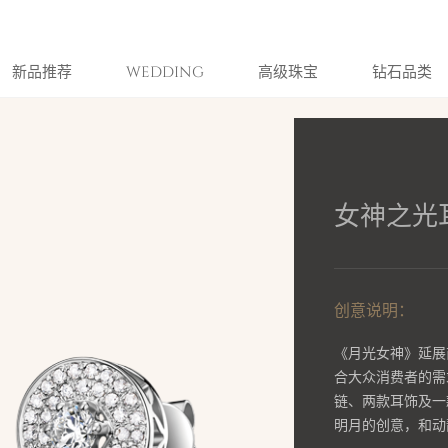
新品推荐
WEDDING
高级珠宝
钻石品类
女神之光
创意说明：
《月光女神》延展
合大众消费者的需
链、两款耳饰及一
明月的创意，和动