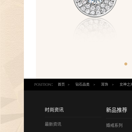
POSITION：
首页
>
钻石品类
>
耳饰
>
女神之
时尚资讯
新品推荐
最新资讯
婚戒系列