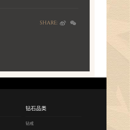
高贵、纯净，深邃迷人。
SHARE:
钻石品类
钻戒