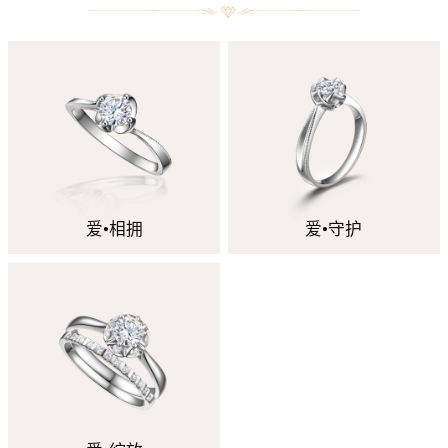
爱•相拥
爱•守护