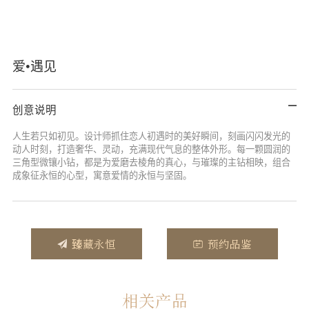
爱•遇见
创意说明
人生若只如初见。设计师抓住恋人初遇时的美好瞬间，刻画闪闪发光的
动人时刻，打造奢华、灵动，充满现代气息的整体外形。每一颗圆润的
三角型微镶小钻，都是为爱磨去棱角的真心，与璀璨的主钻相映，组合
成象征永恒的心型，寓意爱情的永恒与坚固。
臻藏永恒
预约品鉴