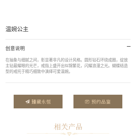
温婉公主
创意说明
在抽象与细腻之间，彰显著非凡的设计风格。圆形钻石环绕成圈，绽放
主钻最耀眼的光芒，戒指上盛开出似锦繁花，闪耀浪漫之光。蝴蝶结造
型的戒托于精巧细致中演绎可爱温婉。
臻藏永恒
预约品鉴