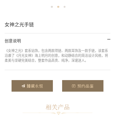
女神之光手链
创意说明
《女神之光》套系钻饰，包含两款项链、两款耳饰及一款手链，该套系
沿袭了《月光女神》海上明月的创意，和动静结合的简洁设计风格，将
柔美与坚硬完美结合，整套作品高贵、纯净，深邃迷人。
臻藏永恒
预约品鉴