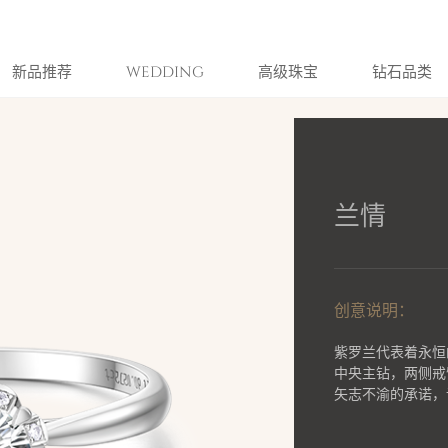
新品推荐
WEDDING
高级珠宝
钻石品类
兰情
创意说明：
紫罗兰代表着永恒
中央主钻，两侧戒
矢志不渝的承诺，