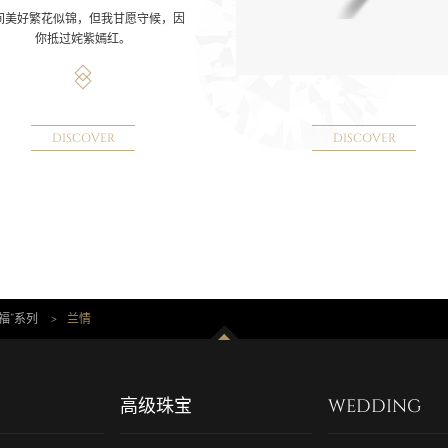
间美好繁花似锦，但我甘愿守候，因
你抵过姹紫嫣红。
DISCOVER
DISCOVER
福”系列
>
兰情
高级珠宝
WEDDING