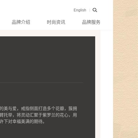
English
品牌介绍
时尚资讯
品牌服务
的美与爱，戒指侧面打造多个花瓣，簇拥
臂托举，将灵动汇聚于紫罗兰的花心，用
许下对幸福美满的期待。