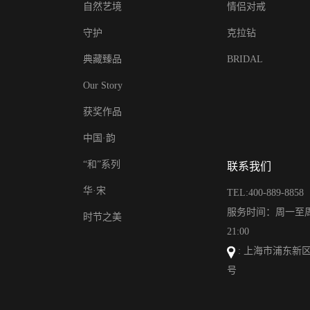
自然艺境
情侣对戒
守护
克拉钻
典藏臻品
BRIDAL
Our Story
获奖作品
中国·韵
“和”系列
联系我们
华·宋
TEL:400-889-8858
服务时间：周一至周日
时节之美
21:00
: 上海市浦东新区
号