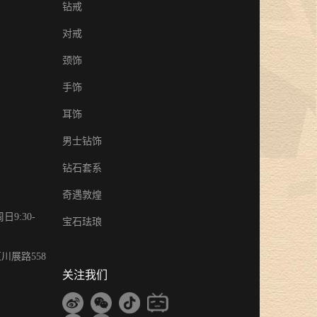
钻戒
对戒
颈饰
手饰
耳饰
男士钻饰
钻石套系
奇遇敦煌
9:30-
宝石珐琅
川展路558
关注我们