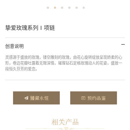
挚爱玫瑰系列Ⅰ项链
创意说明
灵感源于盛放的玫瑰，镂空雕刻的玫瑰，由花心旋转绽放呈现娇柔的心
形，卷边花瓣吐露着无限深情，璀璨钻石定格玫瑰动人的花姿
，盛放一
段恒久芬芳的爱恋。
臻藏永恒
预约品鉴