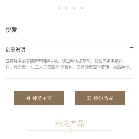
悦爱
创意说明
四颗镂空的麦穗造型围绕主钻，镶口整体成菱型，就如同指尖繁花一
样，代表着“一生二人三餐四季”的誓约，爱意随着四季流转，充满喜悦。
臻藏永恒
预约品鉴