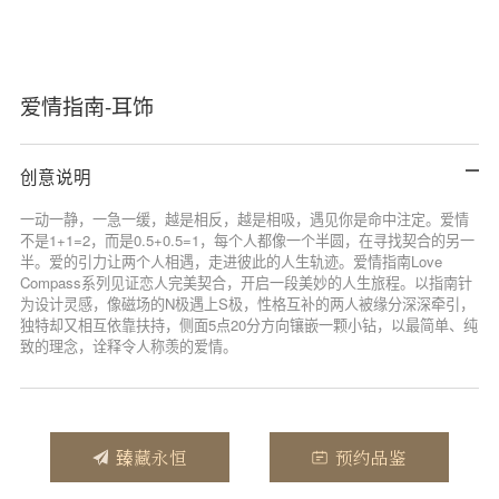
爱情指南-耳饰
创意说明
一动一静，一急一缓，越是相反，越是相吸，遇见你是命中注定。爱情
不是1+1=2，而是0.5+0.5=1，每个人都像一个半圆，在寻找契合的另一
半。爱的引力让两个人相遇，走进彼此的人生轨迹。爱情指南Love
Compass系列见证恋人完美契合，开启一段美妙的人生旅程。以指南针
为设计灵感，像磁场的N极遇上S极，性格互补的两人被缘分深深牵引，
独特却又相互依靠扶持，侧面5点20分方向镶嵌一颗小钻，以最简单、纯
致的理念，诠释令人称羡的爱情。
臻藏永恒
预约品鉴