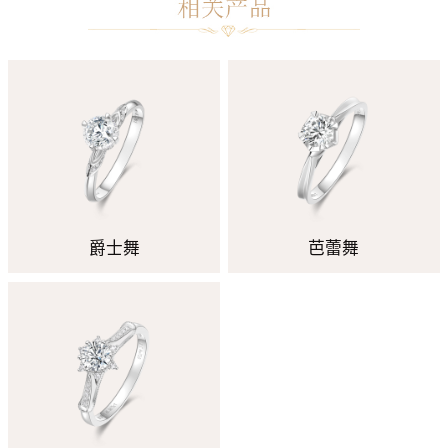
爵士舞
芭蕾舞