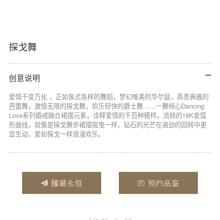
探戈舞
创意说明
爱情千变万化 ，正如各式各样的舞蹈，梦幻唯美的华尔兹，高贵典雅的
芭蕾舞，激情无限的探戈舞，欢乐轻快的爵士舞……一舞倾心Dancing
Love系列婚戒融合裙摆元素，诠释爱情的千百种模样。流转的18K金弧
形曲线，就像是探戈舞步裙摆摇曳一样，钻石的光芒在遒劲的回转中更
显生动，爱如探戈一样浪漫欢乐。
臻藏永恒
预约品鉴