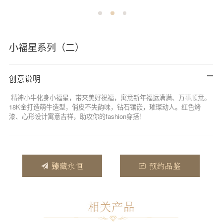
小福星系列（二）
创意说明
精神小牛化身小福星，带来美好祝福，寓意新年福运满满、万事顺意。
18K金打造萌牛造型，俏皮不失韵味，钻石镶嵌，璀璨动人。红色烤
漆、心形设计寓意吉祥，助攻你的fashion穿搭！
臻藏永恒
预约品鉴