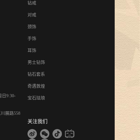
钻戒
对戒
颈饰
手饰
耳饰
男士钻饰
钻石套系
奇遇敦煌
9:30-
宝石珐琅
川展路558
关注我们