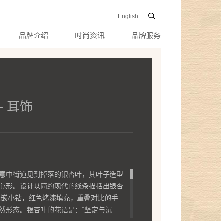
English
品牌介绍
时尚资讯
品牌服务
- 耳饰
意中街道见到掉落的银杏叶，其叶子造型
心形。设计以简约现代的线条描括出银杏
镶嵌小钻，红色烤漆填充，重叠对比的手
然形态。银杏叶的花语是：“坚定与沉