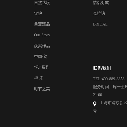
自然艺境
情侣对戒
守护
克拉钻
典藏臻品
BRIDAL
Our Story
获奖作品
中国·韵
“和”系列
联系我们
华·宋
TEL:400-889-8858
服务时间：周一至周日
时节之美
21:00
: 上海市浦东新区
号