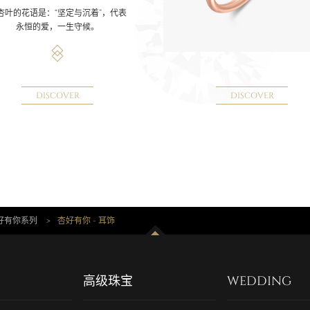
杏叶的花语是：“坚定与沉着”，代表
永恒的爱，一生守候。
DISCOVER
DISCOVER
好有你系列
>
杏好有你 - 耳饰
高级珠宝
WEDDING