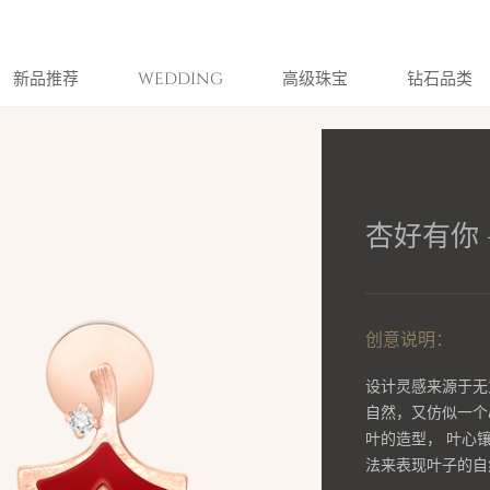
新品推荐
WEDDING
高级珠宝
钻石品类
杏好有你 
创意说明：
设计灵感来源于无
自然，又仿似一个
叶的造型， 叶心
法来表现叶子的自