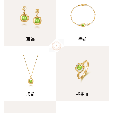
耳饰
手链
项链
戒指Ⅱ