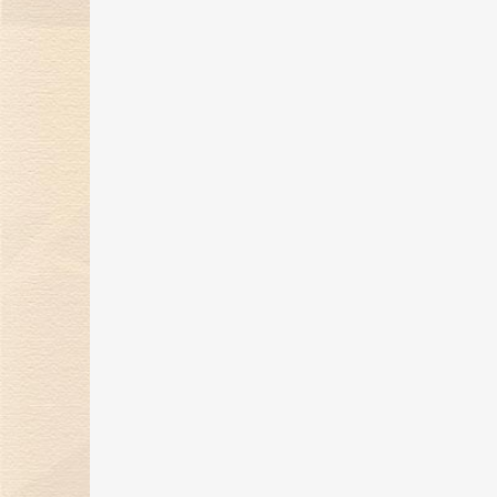
蜜告白季！
30 Apr 2024
金伯利钻石携珠宝臻品亮相第四届
消博会，展现东方美学魅力
16 Apr 2024
金伯利钻石展现东方美学魅力，即
将璀璨登场消博会
26 Mar 2024
“爱，与你同行”金伯利钻石集团年
盛典圆满落幕
29 Feb 2024
金伯利钻石倾情呈献「完美恋人」
系列对戒，诠释现代爱情观！
19 Jan 2024