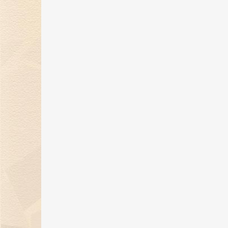
金伯利钻石优雅呈现「宝石珐琅」
系列，引领金致主义新风尚
12 Dec 2024
金伯利钻石盛世霓裳高级珠宝亮相
东方意象时尚盛典
21 Oct 2024
璀璨初秋，邂逅香江 | 金伯利钻石
相香港珠宝首饰展览会
20 Sep 2024
金伯利钻石成为2024中国网球公开
赛官方独家钻石供应商
06 Sep 2024
金伯利钻石：七夕浪漫季，用爱与
钻石联结你我！