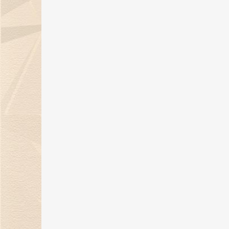
05 Aug 2024
《金伯利岩》新书发布会在沪隆重
举行
11 Jul 2024
29年匠心璀璨，金伯利钻石闪耀上
海珠宝展
06 Jun 2024
上海展|金伯利钻石将携29周年匠心
之作闪耀上海珠宝展
30 May 2024
金伯利钻石：29年匠心传承 遇见敦
煌传奇
17 May 2024
金伯利钻石开启「以钻言爱」520