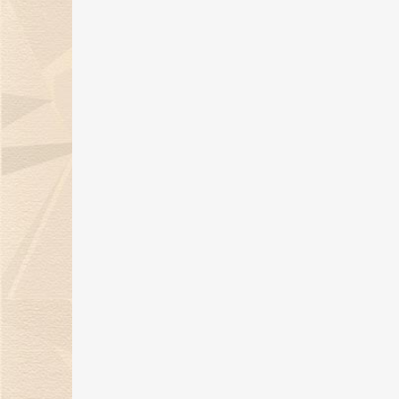
天然钻石点亮璀璨盛宴，金伯利钻
石获BAZAAR Jewelry“年度杰出
宝设计”大奖！
26 Dec 2023
金伯利钻石璀璨亮相2023上海首饰
设计腕表周，带来天然钻石奢华盛
宴！
22 Dec 2023
12月21日，金伯利钻石邀您共度年
示爱日！
15 Dec 2023
金伯利钻石“奇遇敦煌”系列新品上
市，解锁秋冬时髦穿搭！
07 Nov 2023