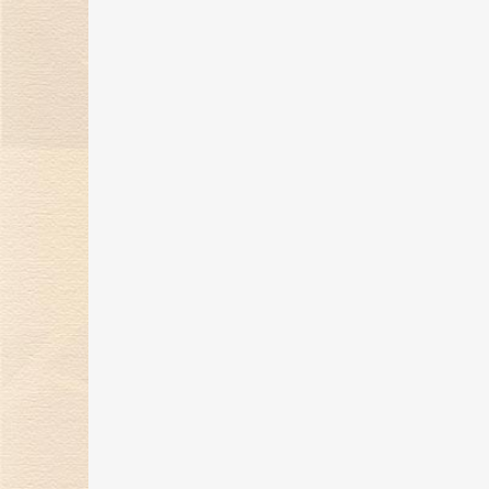
金伯利钻石携手2023中国网球公开
赛，打造精彩体育盛宴！
24 Oct 2023
金伯利钻石「誓爱ING」浪漫婚礼
开启，缔结爱的契约！
27 Sep 2023
自然艺境——金伯利钻石赴香港国际
珠宝展璀璨之旅！
25 Sep 2023
金伯利钻石9月相约香港珠宝展 演
自然艺境之美
13 Sep 2023
金伯利钻石中网加油季|悦动网球，
致敬高光
28 Aug 2023