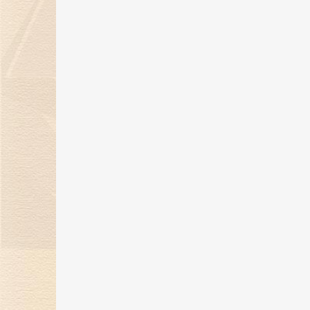
金伯利钻石惊艳亮相第五届消博
会，展现珠宝艺术魅力
24 Apr 2025
金伯利钻石将闪耀登场消博会，绽
放珠宝魅力！
17 Mar 2025
“当打之年，再出发”金伯利钻石集
2024-2025年度盛典圆满落幕
14 Feb 2025
金蛇纳福焕新彩，新岁璀璨迎福至
17 Jan 2025
金伯利钻石闪耀2024上海首饰设计
腕表周，奏响天然钻石华美乐章
02 Jan 2025