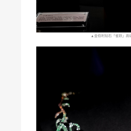
珠
▲金伯利钻石「雀跃」高
度