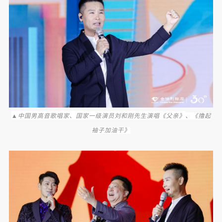
▲
中国男高音歌唱家、国家一级演员刘和刚先生演唱《父亲》
、《撸起
袖子加油干》