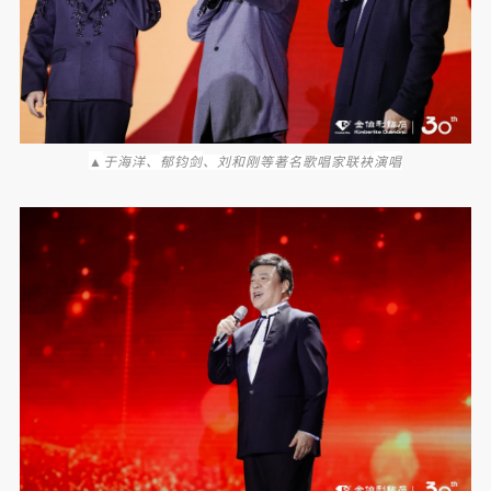
▲
郁钧剑
演唱
于海洋、
、刘和刚等著名歌唱家联袂