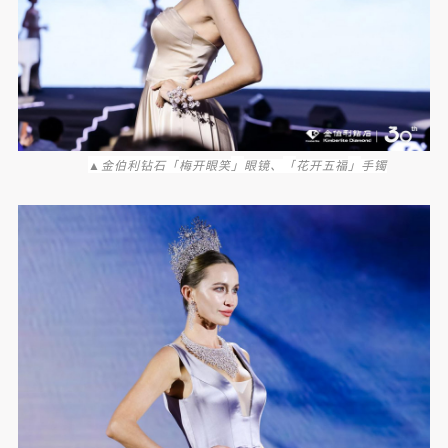
▲金伯利钻石「
」
「
」
梅开眼笑
眼镜、
花开五福
手镯