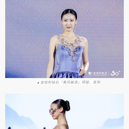
▲金伯利钻石「
」
乘风破浪
项链、耳饰