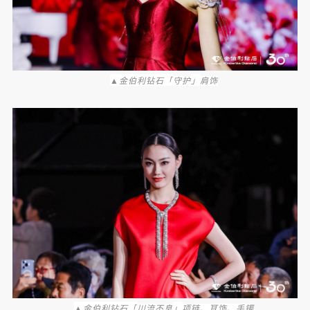
▲金伯利钻石「
」
守护
肩饰
▲金伯利钻石「
」
川流不息
项链、耳饰、手镯