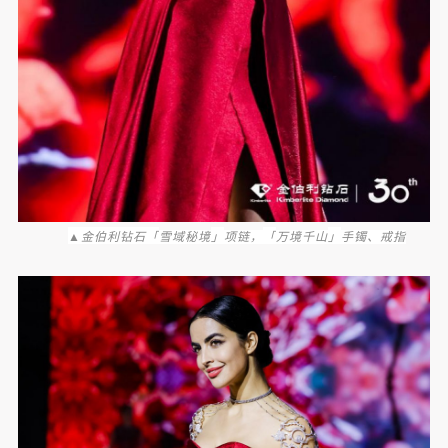
▲金伯利钻石「
」
「
」
雪域秘境
项链，
万境千山
手镯、戒指