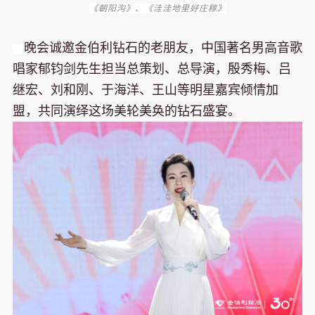
《朝阳沟》、《洼洼地里好庄稼》
晚会诚邀金伯利钻石的老朋友，中国著名男高音歌
唱家郁钧剑先生担当总策划、总导演，殷秀梅、吕
继宏、刘和刚、于海洋、王山等明星嘉宾倾情加
盟，共同演绎这场美轮美奂的钻石盛宴。