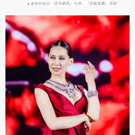
▲金伯利钻石「
」
、「
」
百鸟朝凤
头饰
凤歌鸾舞
项链