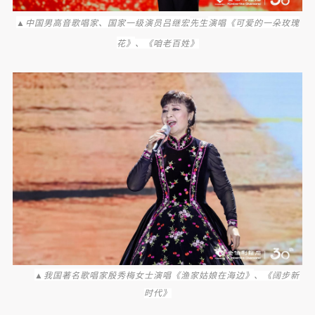
▲
中国男高音歌唱家、国家一级演员吕继宏
演唱《可爱的一朵玫瑰
先生
花》
、《咱老百姓》
▲
我国著名歌唱家殷秀梅女士演唱《渔家姑娘在海边》
、《阔步新
时代》