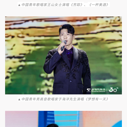
▲
中国青年歌唱家
演唱《芳踪》
《一杯美酒》
王山女士
、
▲
中国青年男高音歌唱家于海洋
演唱《梦想有一天》
先生