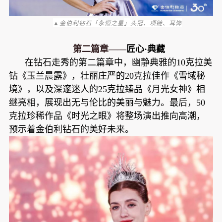
▲金伯利钻石「
」
饰
永恒之星
头冠、项链、耳
第二篇章——
匠心·典藏
在钻石走秀的第二篇章中，幽静典雅的10克拉美
钻《玉兰晨露》，壮丽庄严的20克拉佳作《雪域秘
境》，以及深邃迷人的25克拉臻品《月光女神》相
继亮相，展现出无与伦比的美丽与魅力。最后，50
克拉珍稀作品《时光之眼》将整场演出推向高潮，
预示着金伯利钻石的美好未来。