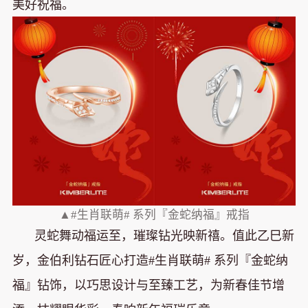
美好祝福。
▲#生肖联萌# 系列『金蛇纳福』戒指
灵蛇舞动福运至，璀璨钻光映新禧。值此乙巳新
岁，金伯利钻石匠心打造#生肖联萌# 系列『金蛇纳
福』钻饰，以巧思设计与至臻工艺，为新春佳节增