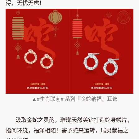
得，无忧无虑！
▲#生肖联萌# 系列『金蛇纳福』耳饰
汲取金蛇之灵韵，璀璨天然美钻打造蛇身鳞片，
指间环绕，福泽相随！寄予蛇来运转，瑞灵献福之