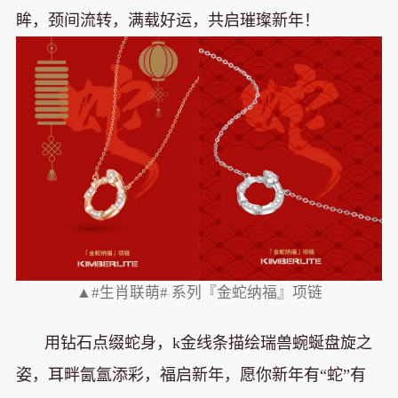
眸，颈间流转，满载好运，共启璀璨新年！
▲#生肖联萌# 系列『金蛇纳福』项链
用钻石点缀蛇身，k金线条描绘瑞兽蜿蜒盘旋之
姿，耳畔氤氲添彩，福启新年，愿你新年有“蛇”有