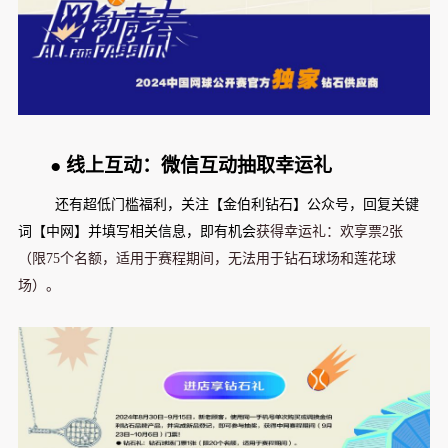
●
线上
互动
：微信互动抽取幸运礼
还有超低门槛福利，关注【金伯利钻石】公众号，回复关键
词【中网】并填写相关信息，即有机会
获得幸运礼：欢享票2张
（限75个名额，适用于赛程期间，无法用于钻石球场和莲花球
场）。