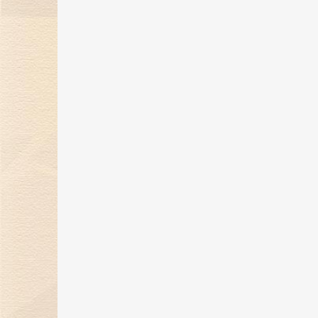
煌传奇
17 May 2024
金伯利钻石开启「以钻言爱」520
蜜告白季！
30 Apr 2024
金伯利钻石携珠宝臻品亮相第四届
消博会，展现东方美学魅力
16 Apr 2024
金伯利钻石展现东方美学魅力，即
将璀璨登场消博会
26 Mar 2024
“爱，与你同行”金伯利钻石集团年
盛典圆满落幕
29 Feb 2024