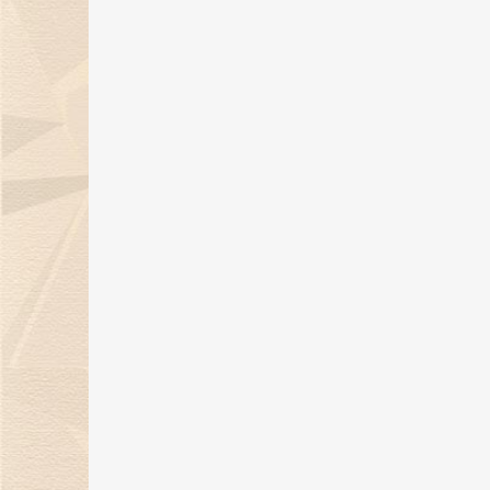
金伯利钻石倾情呈献「完美恋人」
系列对戒，诠释现代爱情观！
19 Jan 2024
天然钻石点亮璀璨盛宴，金伯利钻
石获BAZAAR Jewelry“年度杰出
宝设计”大奖！
26 Dec 2023
金伯利钻石璀璨亮相2023上海首饰
设计腕表周，带来天然钻石奢华盛
宴！
22 Dec 2023
金伯利钻石“奇遇敦煌”系列新品上
市，解锁秋冬时髦穿搭！
07 Nov 2023