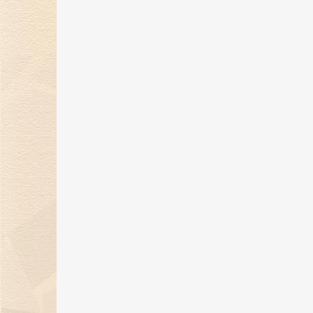
金伯利钻石闪耀2024上海首饰设计
腕表周，奏响天然钻石华美乐章
02 Jan 2025
金伯利钻石优雅呈现「宝石珐琅」
系列，引领金致主义新风尚
12 Dec 2024
金伯利钻石盛世霓裳高级珠宝亮相
东方意象时尚盛典
21 Oct 2024
璀璨初秋，邂逅香江 | 金伯利钻石
相香港珠宝首饰展览会
20 Sep 2024
金伯利钻石成为2024中国网球公开
赛官方独家钻石供应商