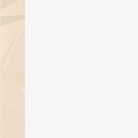
06 Sep 2024
金伯利钻石：七夕浪漫季，用爱与
钻石联结你我！
05 Aug 2024
《金伯利岩》新书发布会在沪隆重
举行
11 Jul 2024
29年匠心璀璨，金伯利钻石闪耀上
海珠宝展
06 Jun 2024
上海展|金伯利钻石将携29周年匠心
之作闪耀上海珠宝展
30 May 2024
金伯利钻石：29年匠心传承 遇见敦