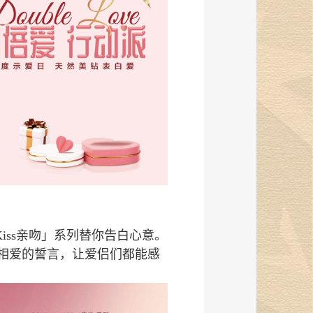
「Kiss亲吻」系列替你告白心意。
相爱的誓言，让爱侣们都能感