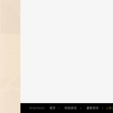
金伯利钻石携手2023中国网球公开
赛，打造精彩体育盛宴！
24 Oct 2023
金伯利钻石「誓爱ING」浪漫婚礼
开启，缔结爱的契约！
27 Sep 2023
自然艺境——金伯利钻石赴香港国际
珠宝展璀璨之旅！
25 Sep 2023
金伯利钻石9月相约香港珠宝展 演
自然艺境之美
13 Sep 2023
金伯利钻石中网加油季|悦动网球，
致敬高光
POSITION：
首页
>
时尚资讯
>
最新资讯
>
12
28 Aug 2023