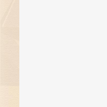
“钻志宏图 深耕卅载”金伯利钻石30
周年庆典圆满落幕
21 May 2025
金伯利钻石惊艳亮相第五届消博
会，展现珠宝艺术魅力
24 Apr 2025
金伯利钻石将闪耀登场消博会，绽
放珠宝魅力！
17 Mar 2025
“当打之年，再出发”金伯利钻石集
2024-2025年度盛典圆满落幕
14 Feb 2025
金蛇纳福焕新彩，新岁璀璨迎福至
17 Jan 2025