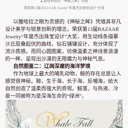
▲金伯利钻石「神秘之眸」项链
荣获第13届 BAZAAR Jewelry“年度杰出珠宝设计”大奖
以撒哈拉之眼为灵感的《神秘之眸》凭借其非凡
设计美学与锐意创新的理念，荣获第13届BAZAAR
Jewelry“年度杰出珠宝设计”大奖，用生动线条描摹
沙丘层叠起伏的曲线，钻石铺镶设计，充分体现了
流沙质感。而同心圆图案，彷佛温柔之神诗意浪漫
的一眸，呈现出沙漠的无限魔力与神秘气息。
自然图鉴二：辽阔深邃的海洋梦境
作为地球上最大的哺乳动物，鲸的存在总是让人
感觉很神秘。鲸，生于海，长于海，反哺海，给大
自然创造了温柔而强大的奇观。鲸落，与热液、冷
泉一同被称为是深海生命的“绿洲”。