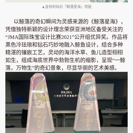
▲金伯利钻石「鲸落星海」项链
以鲸落的奇幻瞬间为灵感来源的《鲸落星海》，
凭借独特新颖的设计理念荣获亚洲地区备受关注的
“JMA国际珠宝设计比赛2021”公开组优异奖。作品将
黑色冷珐琅和钻石巧妙地融入鲸鱼设计，结合多种
精湛的镶嵌工艺，灵动的海洋水草、鱼儿造型栩栩
如生，组成海底世界中勃勃生机的缩影，呈现“一鲸
落，万物生”的奇幻景象，尽显华丽的艺术美感。