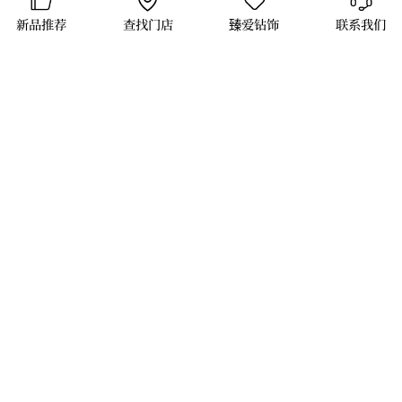
新品推荐
查找门店
臻爱钻饰
联系我们
上一篇:
金伯利钻石将携“自然艺境”系列高级珠宝亮相第二届消博会
下一篇:
金伯利钻石「热烈·爱」系列新品婚戒，演绎宇宙浪漫
品牌活动
时尚资讯
加盟审批
联系我们
Copyright©2020 金伯利钻石 .All right reserved
沪公网安备 31011502003948号
沪ICP备11008681号