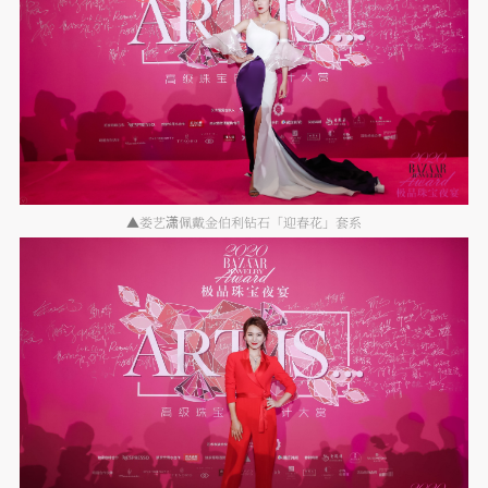
▲娄艺潇佩戴金伯利钻石「迎春花」套系