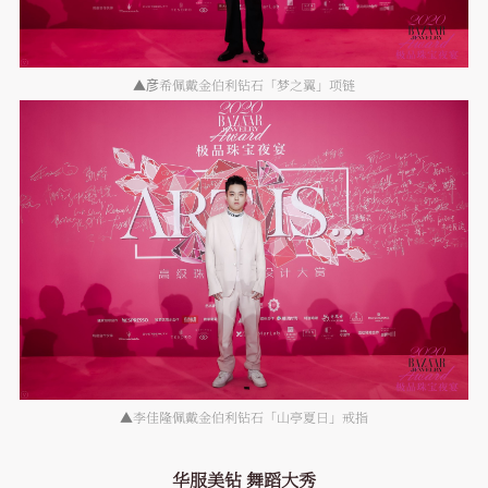
▲彦希佩戴金伯利钻石「梦之翼」项链
▲李佳隆佩戴金伯利钻石「山亭夏日」戒指
华服美钻 舞蹈大秀