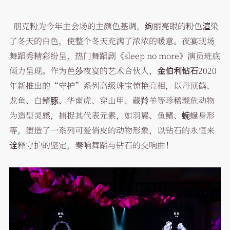
朋克粉为今年主会场的主颜色基调，绚丽亮眼的粉色渲染
了冬天的白色，使整个冬天充满了浓浓的暖意。夜宴现场
舞蹈秀精彩纷呈，热门舞蹈剧《sleep no more》演员班底
倾力呈现。作为芭莎夜宴的艺术合伙人，
金伯利钻石
2020
年新推出的“守护”系列高级珠宝惊艳亮相，以丹顶鹤、
龙鱼、白鳍豚、华南虎、穿山甲、藏羚羊等珍稀濒危动物
为造型灵感，捕捉其代表元素，如羽翼、鱼鳍、蜿蜒身形
等，塑造了一系列可爱俏皮的动物形象，以钻石的永恒来
诠释守护的坚定，奏响舞蹈与钻石的交响曲！