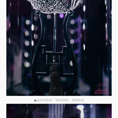
▲金伯利钻石「清风徐来」高级珠宝