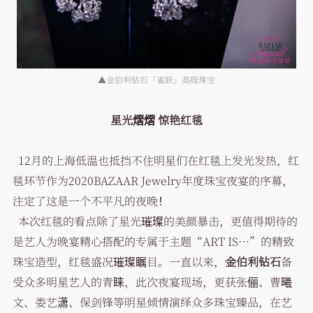
▲金伯利钻石「雀跃」高级珠宝
星光熠熠 惊艳红毯
12月的上海低温也抵挡不住明星们在红毯上发光发热，红
毯环节作为2020BAZAAR Jewelry年度珠宝夜宴的序幕，
注定了这是一个不平凡的夜晚！
本次红毯的看点除了星光璀璨的美颜暴击，更值得期待的
是艺人为晚宴精心搭配的专属于主题“ART IS…”的精致
珠宝造型，红毯盛况璀璨瞩目。一直以来，
金伯利钻石
备
受众多明星艺人的青睐，此次夜宴现场，更获张俪、曹曦
文、娄艺潇、保剑锋等明星倾情演绎众多珠宝臻品，在艺