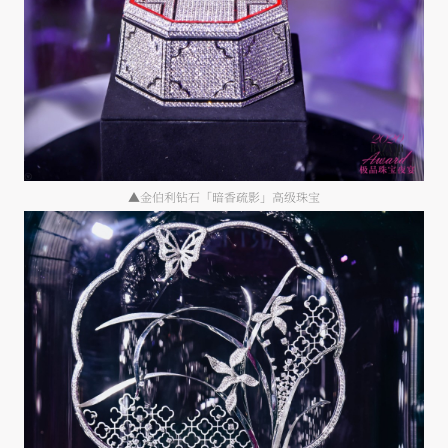
▲金伯利钻石「暗香疏影」高级珠宝