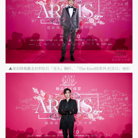
▲保剑锋佩戴金伯利钻石「龙头」胸针、「The Knot结系列-纪念日」袖扣