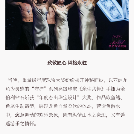
致敬匠心 风格永驻
当晚，重量级年度珠宝大奖纷纷揭开神秘面纱，以亚洲龙
鱼为灵感的“守护”系列高级珠宝《余生共舞》手镯为金
伯利钻石斩获“年度杰出珠宝设计”大奖，作品取鱼鳍、
鱼尾生动造型，展现龙鱼自然柔软的体态，营造鱼游水
中，恣意舞动的欢乐景象，既有纵情山水之豪迈，又有逍
遥游乐之情怀。