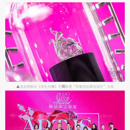
▲金伯利钻石《余生共舞》手镯斩获“年度杰出珠宝设计”大奖