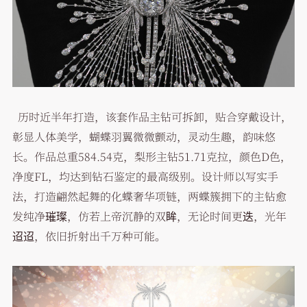
历时近半年打造，该套作品主钻可拆卸，贴合穿戴设计，
彰显人体美学，蝴蝶羽翼微微颤动，灵动生趣，韵味悠
长。作品总重584.54克，梨形主钻51.71克拉，颜色D色，
净度FL，均达到钻石鉴定的最高级别。设计师以写实手
法，打造翩然起舞的化蝶奢华项链，两蝶簇拥下的主钻愈
发纯净璀璨，仿若上帝沉静的双眸，无论时间更迭，光年
迢迢，依旧折射出千万种可能。