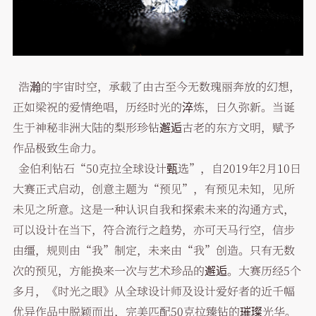
浩瀚的宇宙时空，承载了由古至今无数瑰丽奔放的幻想，
正如梁祝的爱情绝唱，历经时光的淬炼，日久弥新。当诞
生于神秘非洲大陆的梨形珍钻邂逅古老的东方文明，赋予
作品极致生命力。
金伯利钻石“50克拉全球设计甄选”，自2019年2月10日
大赛正式启动，创意主题为“预见”，有预见未知，见所
未见之所意。这是一种认识自我和探索未来的沟通方式，
可以设计在当下，符合流行之趋势，亦可天马行空，信步
由缰，规则由“我”制定，未来由“我”创造。只有无数
次的预见，方能换来一次与艺术珍品的邂逅。大赛历经5个
多月，《时光之眼》从全球设计师及设计爱好者的近千幅
优异作品中脱颖而出，完美匹配50克拉臻钻的璀璨光华。