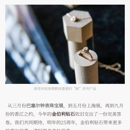
深受年轻消费群体喜爱的“
结
”系列产品
从三月份
巴塞尔钟表珠宝展
，到五月份上海展，再到九月
份的香江之约，今年的
金伯利钻石
依旧交出了一份完美答
卷。我们共同期待，明年的25周年，金伯利钻石带来更多