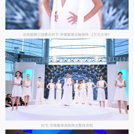
亚洲超模王丽雅在时节·奇境篇章压轴演绎-《月光女神》
时节·奇境篇章高级珠宝整体亮相