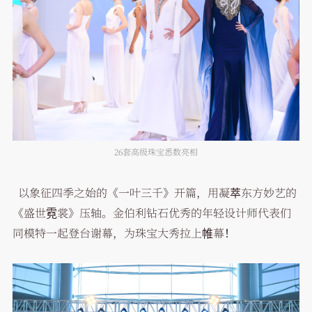
26套高级珠宝悉数亮相
以象征四季之始的《一叶三千》开篇，用凝萃东方妙艺的
《盛世霓裳》压轴。金伯利钻石优秀的年轻设计师代表们
同模特一起登台谢幕，为珠宝大秀拉上帷幕！