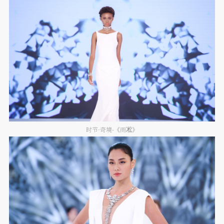
时节·奇境-《雨凇》