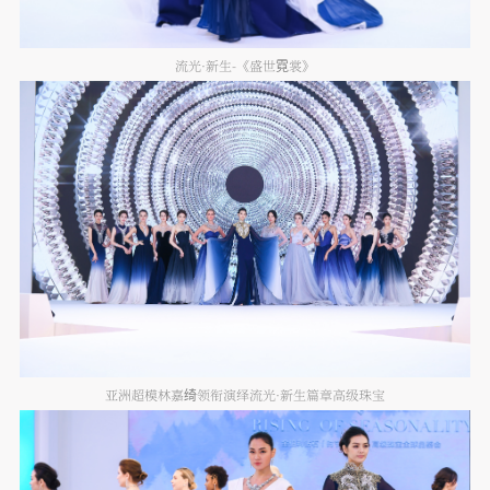
流光·新生-《盛世霓裳》
亚洲超模林嘉绮领衔演绎流光·新生篇章高级珠宝