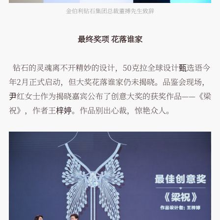
金伯利钻石集团总裁董搏先生致辞
最终奖项 花落谁家
钻石的灵魂离不开精妙的设计，50克拉全球设计甄选语今
年2月正式启动，但大奖花落谁家仍未揭晓。品鉴会现场，
尹红女士作为揭晓嘉宾公布了创意大奖的获奖作品——《梁
祝》，作者王梓婷。作品别出心裁，惊艳众人。