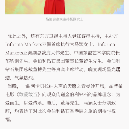
品鉴会嘉宾主持杨澜女士
除此之外，还有东方卫视主持人尹红客串主持，主办方
Informa Markets亚洲首席执行官马颖女士、Informa
Markets亚洲副总裁庞大伟先生、中国东盟艺术学院院长
郁钧剑先生、金伯利钻石集团董事长董留生先生、金伯利
钻石集团总裁董搏先生等贵宾出席活动，晚宴现场星光熠
熠，气氛热烈。
当晚，一曲阿卡贝拉纯人声的天籁之音曼妙开场，品牌微
电影《
敢爱敢当
》向观众传递金伯利钻石的品牌理念：为
爱而生，以爱传承。随后，董搏先生、马颖女士分别致
辞，均表达了对此次金伯利钻石香港展之旅的期待与祝
福。