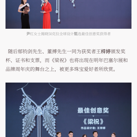
尹红女士揭晓50克拉全球设计甄选最佳创意奖获得者
随后郁钧剑先生、董搏先生一同为获奖者王梓婷颁发奖
杯、证书和支票，而《梁祝》也将出现在明年巴塞尔展和
品牌周年庆的舞台之上，被更多珠宝爱好者所欣赏。