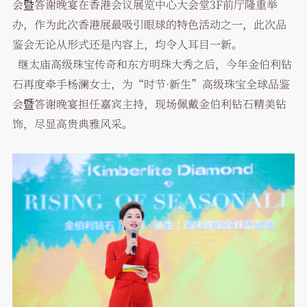
会暨答谢晚宴在香港会议展览中心大会堂3F前厅隆重举
办，作为此次香港展最吸引眼球的特色活动之一，此次品
鉴会无论从形式还是内容上，均令人耳目一新。
继太庙高级珠宝传奇和东方明珠大秀之后，今年金伯利钻
石再度牵手杨澜女士，为“时节·新生”高级珠宝全球品鉴
会暨答谢晚宴担任嘉宾主持，现场佩戴金伯利钻石精美钻
饰，尽显高贵典雅风采。