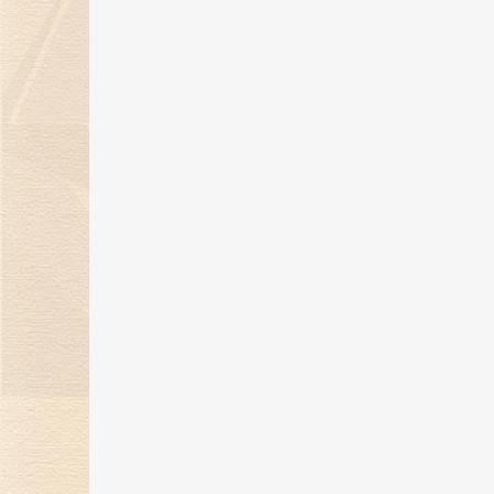
“钻志宏图 深耕卅载”金伯利钻石30
周年庆典圆满落幕
21 May 2025
金伯利钻石惊艳亮相第五届消博
会，展现珠宝艺术魅力
24 Apr 2025
金伯利钻石将闪耀登场消博会，绽
放珠宝魅力！
17 Mar 2025
“当打之年，再出发”金伯利钻石集
2024-2025年度盛典圆满落幕
14 Feb 2025
金蛇纳福焕新彩，新岁璀璨迎福至
17 Jan 2025