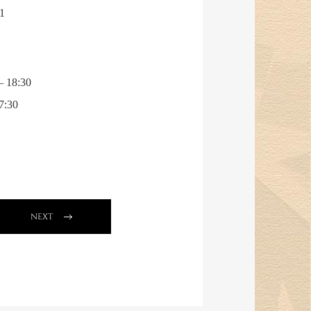
1
 18:30
7:30
NEXT