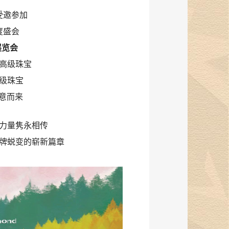
受邀参加
度盛会
展览会
高级珠宝
高级珠宝
盛意而来
力量隽永相传
牌蜕变的崭新篇章