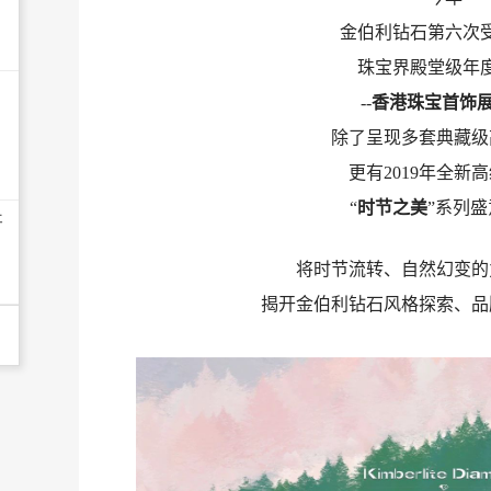
金伯利钻石第六次
珠宝界殿堂级年
--
香港珠宝首饰
除了呈现多套典藏级
更有2019年全新
“
时节之美
”系列
开
将时节流转、自然幻变的
揭开金伯利钻石风格探索、品