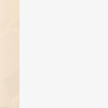
金伯利钻石闪耀2024上海首饰设计
腕表周，奏响天然钻石华美乐章
02 Jan 2025
金伯利钻石优雅呈现「宝石珐琅」
系列，引领金致主义新风尚
12 Dec 2024
金伯利钻石盛世霓裳高级珠宝亮相
东方意象时尚盛典
21 Oct 2024
璀璨初秋，邂逅香江 | 金伯利钻石
相香港珠宝首饰展览会
20 Sep 2024
金伯利钻石成为2024中国网球公开
赛官方独家钻石供应商