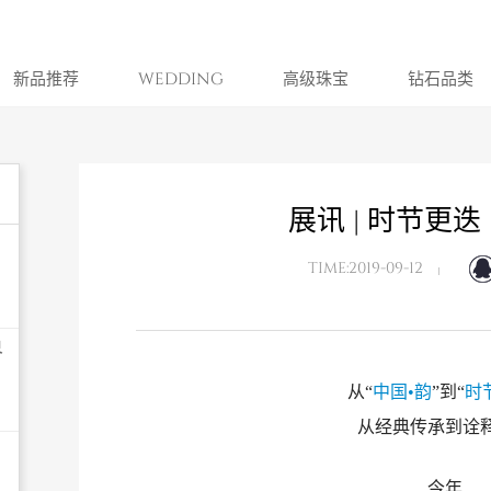
新品推荐
WEDDING
高级珠宝
钻石品类
展讯 | 时节更迭
TIME:2019-09-12
界
从“
中国•韵
”到“
时
从经典传承到诠
今年