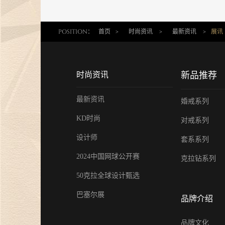
06 Sep 2024
POSITION：
首页
>
时尚资讯
>
最新资讯
>
展讯
金伯利钻石：七夕浪漫季，用爱与
钻石联结你我！
05 Aug 2024
时尚资讯
新品推荐
《金伯利岩》新书发布会在沪隆重
举行
最新资讯
婚戒系列
11 Jul 2024
KD时尚
对戒系列
29年匠心璀璨，金伯利钻石闪耀上
设计师
海珠宝展
套系系列
06 Jun 2024
2024中国网球公开赛
克拉钻系列
上海展|金伯利钻石将携29周年匠心
50克拉全球设计甄选
之作闪耀上海珠宝展
巴塞尔展
品牌介绍
30 May 2024
金伯利钻石：29年匠心传承 遇见敦
品牌文化