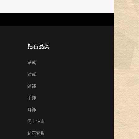
钻石品类
钻戒
对戒
颈饰
手饰
耳饰
男士钻饰
钻石套系