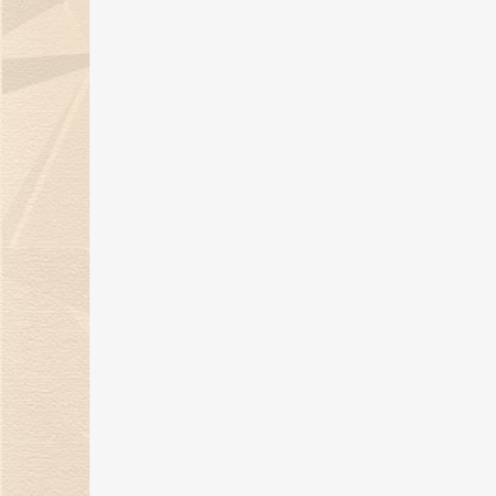
06 Sep 2024
金伯利钻石：七夕浪漫季，用爱与
钻石联结你我！
05 Aug 2024
《金伯利岩》新书发布会在沪隆重
举行
11 Jul 2024
29年匠心璀璨，金伯利钻石闪耀上
海珠宝展
06 Jun 2024
上海展|金伯利钻石将携29周年匠心
之作闪耀上海珠宝展
30 May 2024
金伯利钻石：29年匠心传承 遇见敦