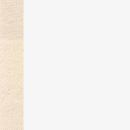
金伯利钻石“奇遇敦煌”系列新品上
市，解锁秋冬时髦穿搭！
07 Nov 2023
金伯利钻石携手2023中国网球公开
赛，打造精彩体育盛宴！
24 Oct 2023
金伯利钻石「誓爱ING」浪漫婚礼
开启，缔结爱的契约！
27 Sep 2023
自然艺境——金伯利钻石赴香港国际
珠宝展璀璨之旅！
25 Sep 2023
金伯利钻石9月相约香港珠宝展 演
自然艺境之美
13 Sep 2023