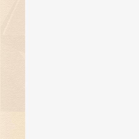
“钻志宏图 深耕卅载”金伯利钻石30
周年庆典圆满落幕
21 May 2025
金伯利钻石惊艳亮相第五届消博
会，展现珠宝艺术魅力
24 Apr 2025
金伯利钻石将闪耀登场消博会，绽
放珠宝魅力！
17 Mar 2025
“当打之年，再出发”金伯利钻石集
2024-2025年度盛典圆满落幕
14 Feb 2025
金蛇纳福焕新彩，新岁璀璨迎福至
17 Jan 2025