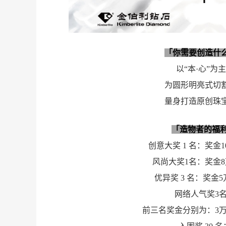
「你需要创造什
以“本·心”为
为圆形明亮式切
季
量身打造原创珠
「造物者的福
创意大奖 1 名：奖金
风尚大奖1名：奖金
优异奖 3 名：奖金
绎
网络人气奖3
前三名奖金分别为：3万