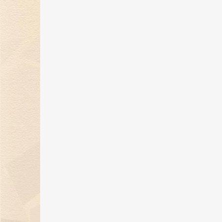
金伯利钻石闪耀2024上海首饰设计
腕表周，奏响天然钻石华美乐章
02 Jan 2025
金伯利钻石优雅呈现「宝石珐琅」
系列，引领金致主义新风尚
12 Dec 2024
金伯利钻石盛世霓裳高级珠宝亮相
东方意象时尚盛典
21 Oct 2024
璀璨初秋，邂逅香江 | 金伯利钻石
相香港珠宝首饰展览会
20 Sep 2024
金伯利钻石成为2024中国网球公开
赛官方独家钻石供应商