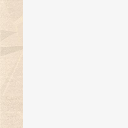
金伯利钻石倾情呈献「完美恋人」
系列对戒，诠释现代爱情观！
19 Jan 2024
天然钻石点亮璀璨盛宴，金伯利钻
石获BAZAAR Jewelry“年度杰出
宝设计”大奖！
26 Dec 2023
金伯利钻石璀璨亮相2023上海首饰
设计腕表周，带来天然钻石奢华盛
宴！
22 Dec 2023
12月21日，金伯利钻石邀您共度年
示爱日！
15 Dec 2023