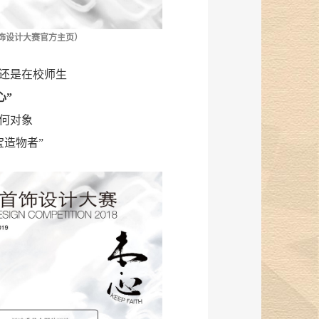
首饰设计大赛
官方主页
）
还是在校师生
心”
何对象
宝造物者”