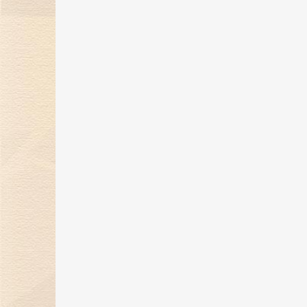
煌传奇
17 May 2024
金伯利钻石开启「以钻言爱」520
蜜告白季！
30 Apr 2024
金伯利钻石携珠宝臻品亮相第四届
消博会，展现东方美学魅力
16 Apr 2024
金伯利钻石展现东方美学魅力，即
将璀璨登场消博会
26 Mar 2024
“爱，与你同行”金伯利钻石集团年
盛典圆满落幕
29 Feb 2024