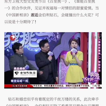
东方卫视大型交友类节目《百里挑一》、《谁能百里挑
一》的合作伙伴，见证并祝福每一对情侣的甜蜜爱情。当
《中国新相亲》邂逅金伯利钻石，会碰撞出什么火花？可
以说是十分期待了！
钻石和婚恋似乎有着既定的千丝万缕的关系，此次牵手
《中国新相亲》，金伯利钻石除了看重节目理念与品牌理