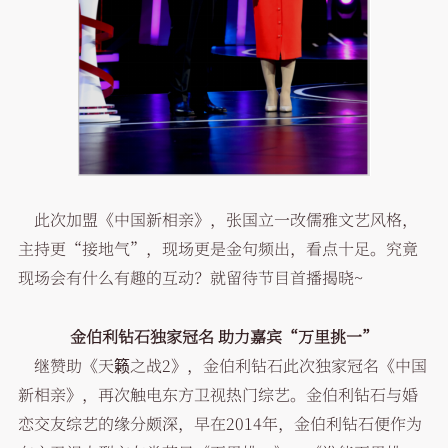
此次加盟《中国新相亲》，张国立一改儒雅文艺风格，
主持更“接地气”，现场更是金句频出，看点十足。究竟
现场会有什么有趣的互动？就留待节目首播揭晓~
金伯利钻石独家冠名
助力嘉宾“万里挑一”
继赞助《天籁之战2》，金伯利钻石此次独家冠名《中国
新相亲》，再次触电东方卫视热门综艺。金伯利钻石与婚
恋交友综艺的缘分颇深，早在2014年，金伯利钻石便作为