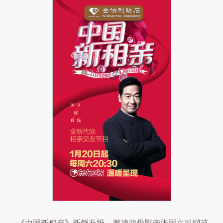
《中国新相亲》新鲜升级，邀请戏骨影帝张国立担纲节