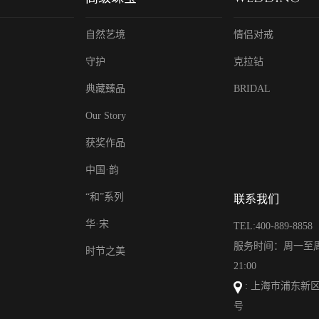
自然艺境
情侣对戒
守护
克拉钻
典藏臻品
BRIDAL
Our Story
获奖作品
中国·韵
“和”系列
联系我们
华·宋
TEL:400-889-8858
亮
服务时间：周一至周日
时节之美
21:00
: 上海市浦东新区
号