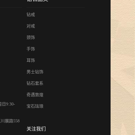
钻戒
对戒
颈饰
手饰
耳饰
男士钻饰
钻石套系
奇遇敦煌
9:30-
宝石珐琅
川展路558
关注我们