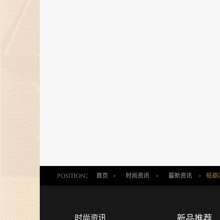
“钻志宏图 深耕卅载”金伯利钻石30
周年庆典圆满落幕
21 May 2025
金伯利钻石惊艳亮相第五届消博
会，展现珠宝艺术魅力
24 Apr 2025
金伯利钻石将闪耀登场消博会，绽
放珠宝魅力！
17 Mar 2025
“当打之年，再出发”金伯利钻石集
2024-2025年度盛典圆满落幕
POSITION：
首页
>
时尚资讯
>
最新资讯
>
砥砺
14 Feb 2025
金蛇纳福焕新彩，新岁璀璨迎福至
时尚资讯
新品推荐
17 Jan 2025