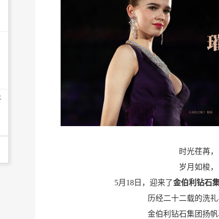
开
时光荏苒，
岁月如梭，
5月18日，迎来了
金伯利钻石
历经二十二载的洗礼
金伯利钻石集团扬帆