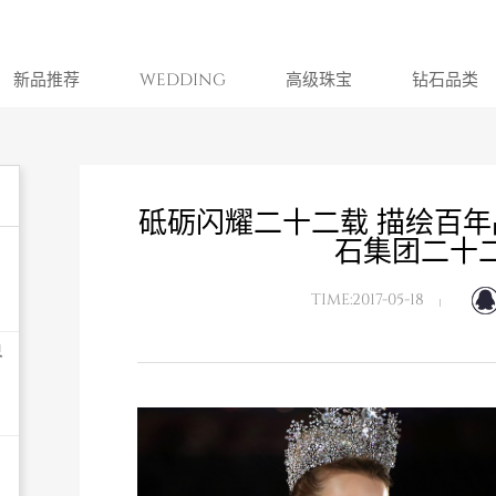
新品推荐
WEDDING
高级珠宝
钻石品类
砥砺闪耀二十二载 描绘百年
石集团二十
TIME:2017-05-18
界