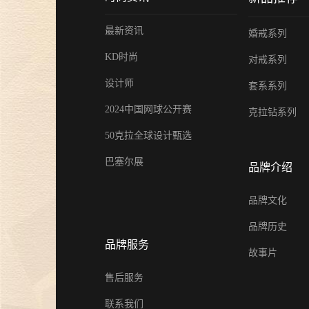
金伯利钻石闪耀2024上海首饰设计
最新资讯
婚戒系列
腕表周，奏响天然钻石华美乐章
KD时尚
对戒系列
02 Jan 2025
设计师
套系系列
金伯利钻石优雅呈现「宝石珐琅」
系列，引领金致主义新风尚
2024中国网球公开赛
克拉钻系列
12 Dec 2024
50克拉全球设计甄选
金伯利钻石盛世霓裳高级珠宝亮相
巴塞尔展
品牌介绍
东方意象时尚盛典
21 Oct 2024
品牌文化
璀璨初秋，邂逅香江 | 金伯利钻石
品牌历史
相香港珠宝首饰展览会
品牌服务
故事片
20 Sep 2024
售后服务
金伯利钻石成为2024中国网球公开
赛官方独家钻石供应商
联系我们