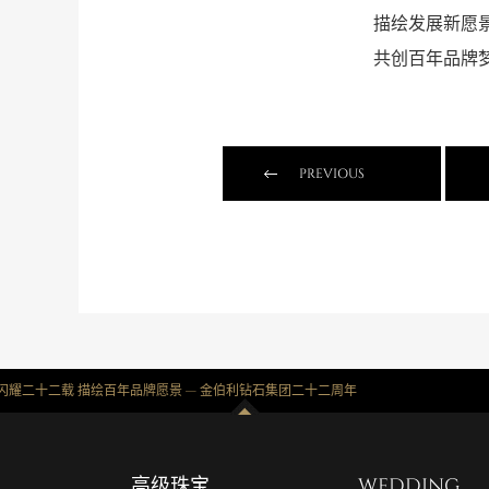
描绘发展新愿
共创百年品牌
PREVIOUS
团
闪耀二十二载 描绘百年品牌愿景 — 金伯利钻石集团二十二周年
高级珠宝
WEDDING