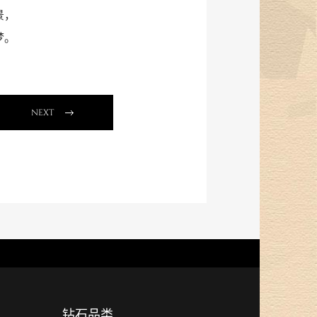
景，
梦。
NEXT
钻石品类