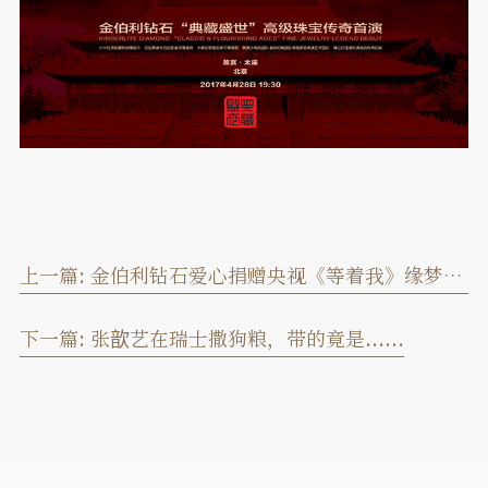
上一篇:
金伯利钻石爱心捐赠央视《等着我》缘梦基金
下一篇:
张歆艺在瑞士撒狗粮，带的竟是......