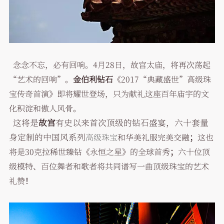
念念不忘，必有回响。4月28日，故宫太庙，将再次荡起
“艺术的回响”。
金伯利钻石
《2017“典藏盛世”高级珠
宝传奇首演》即将耀世登场，只为献礼这座百年庙宇的文
化积淀和傲人风骨。
这将是
故宫
有史以来首次顶级的钻石盛宴，六十套量
身定制的中国风系列
高级珠宝
和华美礼服完美交融；这也
将是30克拉稀世臻钻《永恒之星》的全球首秀；六十位顶
级模特、百位舞者和歌者将共同谱写一曲顶级珠宝的艺术
礼赞！