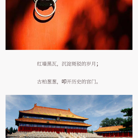
红墙黑瓦，沉淀斑驳的岁月；
古柏葱葱，叩开历史的宫门。