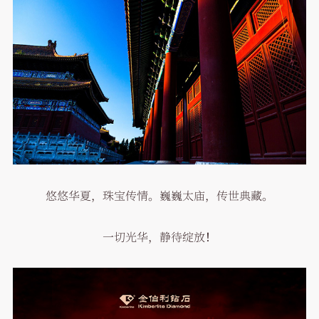
悠悠华夏，珠宝传情。巍巍太庙，传世典藏。
一切光华，静待绽放！