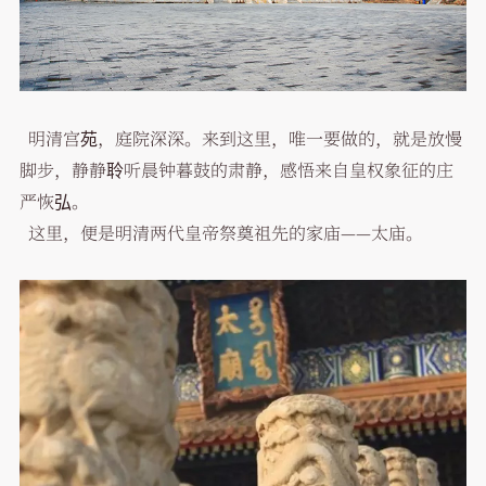
明清宫苑，庭院深深。来到这里，唯一要做的，就是放慢
脚步，静静聆听晨钟暮鼓的肃静，感悟来自皇权象征的庄
严恢弘。
这里，便是明清两代皇帝祭奠祖先的家庙——太庙。