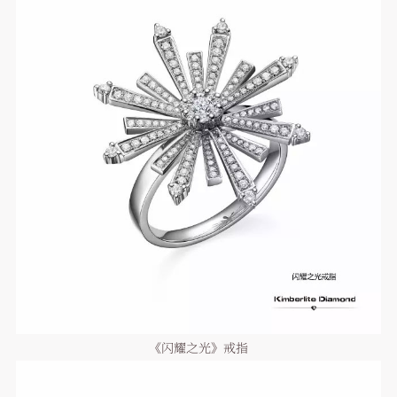
《闪耀之光》戒指