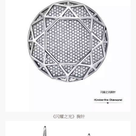
《闪耀之光》胸针