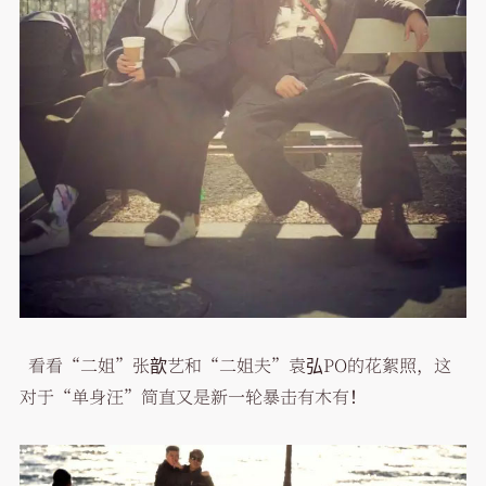
看看“二姐”张歆艺和“二姐夫”袁弘PO的花絮照，这
对于“单身汪”简直又是新一轮暴击有木有！