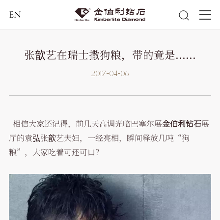
EN
张歆艺在瑞士撒狗粮，带的竟是......
2017-04-06
相信大家还记得，前几天高调光临巴塞尔展
金伯利钻石
展
厅的袁弘张歆艺夫妇，一经亮相，瞬间释放几吨“狗
粮”，大家吃着可还可口？