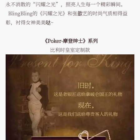
永不消散的“闪耀之光”，照亮人生每一个精彩瞬间。
BlingBling的《闪耀之光》和张歆艺的时尚气质相得益
彰，衬得女神美美哒~
《Poker-摩登绅士》系列
比利时皇室定制款