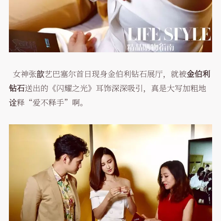
女神张歆艺巴塞尔首日现身金伯利钻石展厅，就被
金伯利
钻石
送出的《闪耀之光》耳饰深深吸引，真是大写加粗地
诠释“爱不释手”啊。