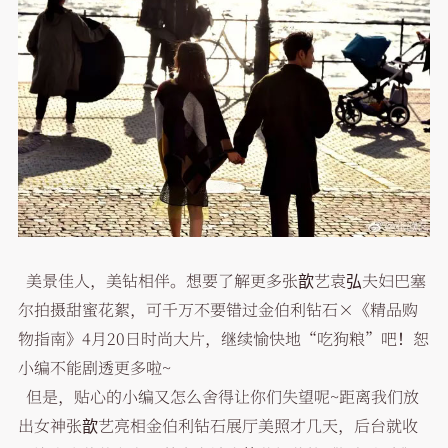
美景佳人，美钻相伴。想要了解更多张歆艺袁弘夫妇巴塞
尔拍摄甜蜜花絮，可千万不要错过金伯利钻石×《精品购
物指南》4月20日时尚大片，继续愉快地“吃狗粮”吧！恕
小编不能剧透更多啦~
但是，贴心的小编又怎么舍得让你们失望呢~距离我们放
出女神张歆艺亮相金伯利钻石展厅美照才几天，后台就收