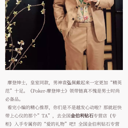
摩登绅士，皇室同款，男神袁弘佩戴起来一定更加“精英
范”十足。《Poker-摩登绅士》领带链真不愧是男士时尚
必备品。
看完小编的精心推荐，你们是不是越发心动啦？那就赶快
带上心仪的那个”TA”，去全国
金伯利钻石
专营店（专
柜）入手专属你的“爱的礼物”吧！全国金伯利钻石专营