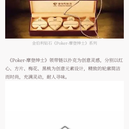
金伯利钻石《Poker-摩登绅士》系列
《Poker-摩登绅士》领带链以扑克为创意灵感，分别以红
心、方片、梅花、黑桃为创意元素设计，精致的轮廓简洁
而时尚，充满灵动，耐人寻味。