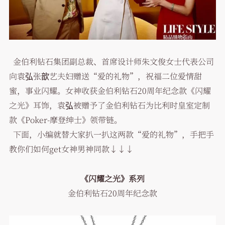
金伯利钻石集团副总裁、首席设计师朱文俊女士代表公司
向袁弘张歆艺夫妇赠送“爱的礼物”，祝福二位爱情甜
蜜，事业闪耀。女神收获金伯利钻石20周年纪念款《闪耀
之光》耳饰，袁弘被赠予了金伯利钻石为比利时皇室定制
款《Poker-摩登绅士》领带链。
下面，小编就替大家扒一扒这两款“爱的礼物”，手把手
教你们如何get女神男神同款↓↓↓
《闪耀之光》系列
金伯利钻石20周年纪念款