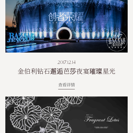
2017.12.14
金伯利钻石邂逅芭莎夜宴璀璨星光
查看详情