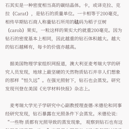
石其实是一种密度相当高的碳结晶体。卡，或译克拉、克
拉（Carat），是钻石的质量单位。一卡相等于200毫克，
相传早期钻石商人称量钻石所用的砝码为稻子豆树
（carob）果实，一粒这样的果实大约就重200毫克。因为
钻石的密度基本上相同，因此越重的钻石体积越大。越大
的钻石越稀有，每卡的价值亦越高。
据美国物理学家组织网报道，澳大利亚麦考瑞大学的研
究人员发现，地球上最坚硬的天然物质钻石并非人们想象
的那样“恒久远”。在强光照射下，钻石也会蒸发。研究
发现刊登在美国《光学材料快报》杂志上。
麦考瑞大学光子学研究中心副教授理查德-米德伦和同事
经研究发现，钻石暴露在光照条件下会蒸发。米德伦说：
“一些物 质都有光照导致的蒸发现象， 观察到钻石也有这