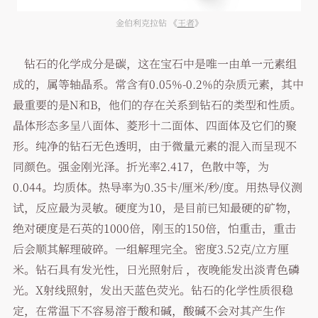
金伯利克拉钻 《
王者
》
钻石的化学成分是碳，这在宝石中是唯一由单一元素组
成的，属等轴晶系。常含有0.05%-0.2%的杂质元素，其中
最重要的是N和B，他们的存在关系到钻石的类型和性质。
晶体形态多呈八面体、菱形十二面体、四面体及它们的聚
形。纯净的钻石无色透明，由于微量元素的混入而呈现不
同颜色。强金刚光泽。折光率2.417，色散中等，为
0.044。均质体。热导率为0.35卡/厘米/秒/度。用热导仪测
试，反应最为灵敏。硬度为10，是目前已知最硬的矿物，
绝对硬度是石英的1000倍，刚玉的150倍，怕重击，重击
后会顺其解理破碎。一组解理完全。密度3.52克/立方厘
米。钻石具有发光性，日光照射后 ，夜晚能发出淡青色磷
光。X射线照射，发出天蓝色荧光。钻石的化学性质很稳
定，在常温下不容易溶于酸和碱，酸碱不会对其产生作